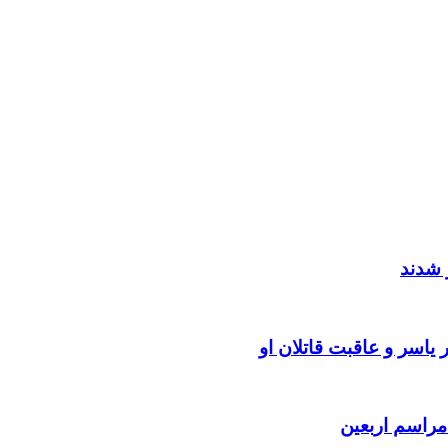
 شدند
یاسر و عاقبت قاتلان او