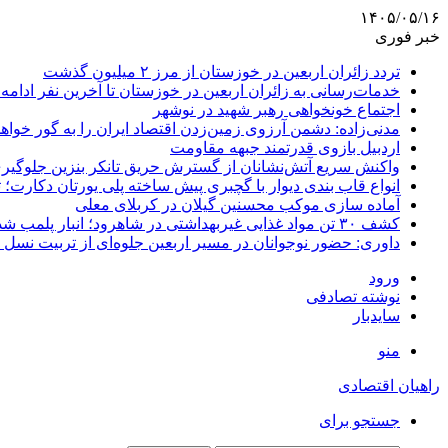
۱۴۰۵/۰۵/۱۶
خبر فوری
تردد زائران اربعین در خوزستان از مرز ۲ میلیون گذشت
خدمات‌رسانی به زائران اربعین در خوزستان تا آخرین نفر ادامه 
اجتماع خونخواهی رهبر شهید در نوشهر
مدنی‌زاده: دشمن آرزوی زمین‌زدن اقتصاد ایران را به گور خواهد
اردبیل بازوی قدرتمند جبهه مقاومت
واکنش سریع آتش‌نشانان از گسترش حریق تانکر بنزین جلوگیر
انواع قاب بندی دیوار با گچبری پیش ساخته پلی یورتان دکارت
آماده سازی موکب محسنین گیلان در کربلای معلی
کشف ۳۰ تن مواد غذایی غیربهداشتی در شاهرود؛ انبار پلمب شد
داوری: حضور نوجوانان در مسیر اربعین جلوه‌ای از تربیت نس
ورود
نوشته تصادفی
سایدبار
منو
راهیان اقتصادی
جستجو برای