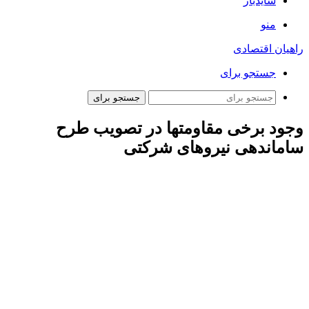
سایدبار
منو
راهیان اقتصادی
جستجو برای
جستجو برای
وجود برخی مقاومتها در تصویب طرح
ساماندهی نیروهای شرکتی
ولی الله صالحی در گفت‌وگو با ایسنا، با اشاره به توقف تصویب
طرح ساماندهی نیروهای شرکتی اظهار کرد: به طور حتم اگر طرح
ساماندهی نیروهای شرکتی به ثمر برسد و عملیاتی شود، هم به نفع
کارگر است هم به نفع کارفرماست چون یک واسطه جمع می‌شود.
وی افزود:در حال حاضر بیشتر کارگرانی که حالت قراردادی هستند،