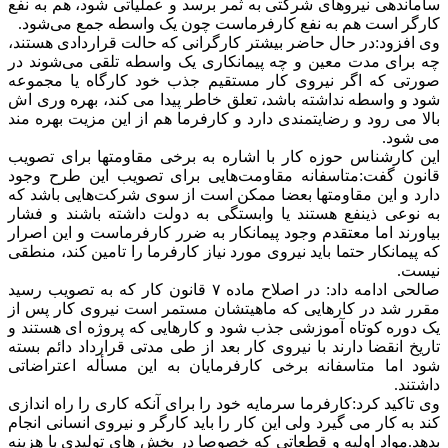
نیروهای شرکتی این است که نیروی شرکتی در یک مجموعه در کنار
یک نیروی رسمی کار می کند که استخدام است با این تفاوت که
حقوق او را کارفرما می پردازد و حقوق نیروی شرکتی را پیمانکار
می دهد و از همان حقوق مبلغی را بر می دارد، به همین دلیل جامعه
کارگری از دولت شهید رئیسی ساماندهی وضعیت نیروهای شرکتی
و قراردادی را خواستار شد و ایشان قول مساعد داد که کار را
پیگیری می‌کند اما متاسفانه می بینیم که مقاومتها برای تصویب این
قانون همچنان ادامه دارد و اجازه عملیاتی شدن نمی دهد.
صالحی در پایان گفت: کارگری که در جایی مشغول به کار است
ابتدا برای استخدام او باید مراحل جذب، مصاحبه‌های مقدماتی و
گزینش از نظر فنی و چارچوب‌های مورد نظر طی شود و وقتی نیرو
وارد کارخانه یا کارگاه شد بعد از گذراندن یک دوره آموزشی
استخدام شود؛ بعد از استخدام هم کمیته انظباطی وجود دارد و در
صورتی که مرتکب قصوری شد در کمیته بررسی می شود.
انتهای پیام
منبع:ایسنا
برچسب ها
استخدام
امنيت شغلي
بنگاه اقتصادی
سرمايه‌گذاري
قرارداد کار
کارفرمایان
کارگران
نيروي قراردادي
نیروی شرکتی
آخرین اخبار