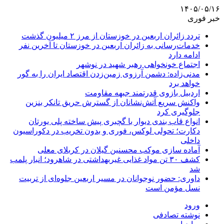
۱۴۰۵/۰۵/۱۶
خبر فوری
تردد زائران اربعین در خوزستان از مرز ۲ میلیون گذشت
خدمات‌رسانی به زائران اربعین در خوزستان تا آخرین نفر
ادامه دارد
اجتماع خونخواهی رهبر شهید در نوشهر
مدنی‌زاده: دشمن آرزوی زمین‌زدن اقتصاد ایران را به گور
خواهد برد
اردبیل بازوی قدرتمند جبهه مقاومت
واکنش سریع آتش‌نشانان از گسترش حریق تانکر بنزین
جلوگیری کرد
انواع قاب بندی دیوار با گچبری پیش ساخته پلی یورتان
دکارت؛ تحولی لوکس، فوری و بدون تخریب در دکوراسیون
داخلی
آماده سازی موکب محسنین گیلان در کربلای معلی
کشف ۳۰ تن مواد غذایی غیربهداشتی در شاهرود؛ انبار پلمب
شد
داوری: حضور نوجوانان در مسیر اربعین جلوه‌ای از تربیت
نسل مؤمن است
ورود
نوشته تصادفی