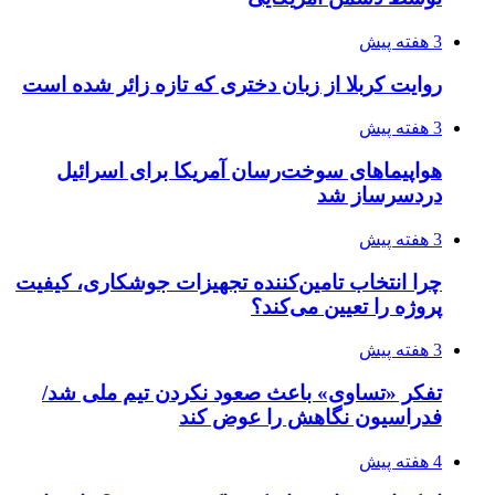
4 هفته پیش
ساقط شدن ۴۸۳۰ پهپاد اوکراینی با آتش پدافند
روسیه
4 هفته پیش
افزایش ۳ تا ۴ درجه‌ای دما در ایلام تا اواخر هفته
4 هفته پیش
رکوردزنی عمل پیوند عضو در قلب پایتخت
4 هفته پیش
مدیرعامل برق تهران: کاهش ۱۰ درصدی مصرف
برق، ضامن پایداری شبکه است
4 هفته پیش
راه اندازی مرغداری؛ محاسبه هزینه، درآمد و سود با
طرح توجیهی