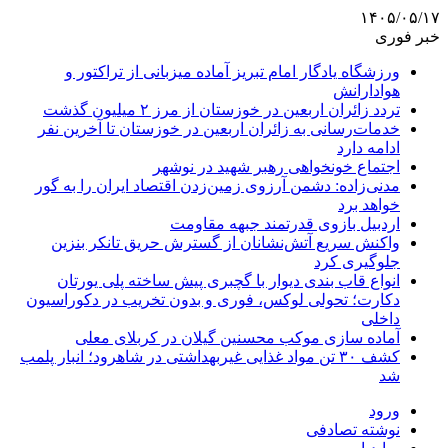
۱۴۰۵/۰۵/۱۷
خبر فوری
ورزشگاه یادگار امام تبریز آماده میزبانی از تراکتور و
هوادارانش
تردد زائران اربعین در خوزستان از مرز ۲ میلیون گذشت
خدمات‌رسانی به زائران اربعین در خوزستان تا آخرین نفر
ادامه دارد
اجتماع خونخواهی رهبر شهید در نوشهر
مدنی‌زاده: دشمن آرزوی زمین‌زدن اقتصاد ایران را به گور
خواهد برد
اردبیل بازوی قدرتمند جبهه مقاومت
واکنش سریع آتش‌نشانان از گسترش حریق تانکر بنزین
جلوگیری کرد
انواع قاب بندی دیوار با گچبری پیش ساخته پلی یورتان
دکارت؛ تحولی لوکس، فوری و بدون تخریب در دکوراسیون
داخلی
آماده سازی موکب محسنین گیلان در کربلای معلی
کشف ۳۰ تن مواد غذایی غیربهداشتی در شاهرود؛ انبار پلمب
شد
ورود
نوشته تصادفی