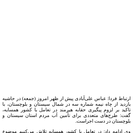
وی ادامه داد: در تعامل با کشور همسایه تلاش می‌کنیم موضوع
تأمین
حقابه
هیرمند را به خوبی پیش ببریم.
به گفته علی‌آبادی، در این
باره
مذاکراتی در دست اجراست که نتیجه
آن اعلام می‌شود.
وزیر نیرو افزود: تمام تلاش ما این است آب پایدار و با کیفیت را
برای همه مردم کشور در همه مناطق تأمین کنیم و در منطقه
سیستان نیز موضوع
حقابه
را با جدیت و در تعامل با طرف
افغانستانی دنبال خواهیم کرد.
وی در همین رابطه ضمن تاکید بر لزوم صرفه
جویی
در مصرف آب،
اظهار داشت: وزارت نیرو تمام تلاش خود را برای تأمین آب در
استان سیستان و بلوچستان انجام خواهد داد، اما لازم است در همه
بخش‌ها با صرفه
جویی
به کاهش مشکل آب در استان کمک شود.
منبع:مهر
برچسب ها
چاه نیمه
حقابه
وزیر نیرو
آخرین اخبار