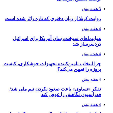
از کجا تجهیزات ترافیکی باکیفیت بخریم؟ راهنمای
انتخاب بهترین فروشنده
4 هفته پیش
ساقط شدن ۴۸۳۰ پهپاد اوکراینی با آتش پدافند
روسیه
4 هفته پیش
افزایش ۳ تا ۴ درجه‌ای دما در ایلام تا اواخر هفته
4 هفته پیش
رکوردزنی عمل پیوند عضو در قلب پایتخت
4 هفته پیش
مدیرعامل برق تهران: کاهش ۱۰ درصدی مصرف
برق، ضامن پایداری شبکه است