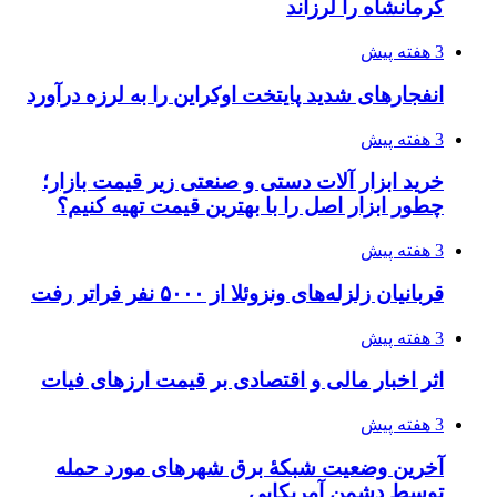
آخرین وضعیت شبکۀ برق شهرهای مورد حمله
توسط دشمن آمریکایی
3 هفته پیش
روایت کربلا از زبان دختری که تازه زائر شده است
4 هفته پیش
هواپیماهای سوخت‌رسان آمریکا برای اسرائیل
دردسرساز شد
4 هفته پیش
چرا انتخاب تامین‌کننده تجهیزات جوشکاری، کیفیت
پروژه را تعیین می‌کند؟
4 هفته پیش
تفکر «تساوی» باعث صعود نکردن تیم ملی شد/
فدراسیون نگاهش را عوض کند
4 هفته پیش