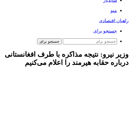
سایدبار
منو
راهیان اقتصادی
جستجو برای
جستجو برای
وزیر نیرو: نتیجه مذاکره با طرف افغانستانی
درباره حقابه هیرمند را اعلام می‌کنیم
ارتباط فردا: عباس علی‌آبادی پیش از ظهر امروز (جمعه) در حاشیه
بازدید از چاه نیمه شماره سه در شمال سیستان و بلوچستان، با
تاکید بر لزوم پیگیری
حقابه
هیرمند در تعامل با کشور همسایه،
گفت: طرح‌های متعددی برای تأمین آب مردم استان سیستان و
بلوچستان در دست اجراست.