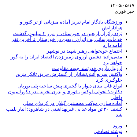
۱۴۰۵/۰۵/۱۷
خبر فوری
ورزشگاه یادگار امام تبریز آماده میزبانی از تراکتور و
هوادارانش
تردد زائران اربعین در خوزستان از مرز ۲ میلیون گذشت
خدمات‌رسانی به زائران اربعین در خوزستان تا آخرین نفر
ادامه دارد
اجتماع خونخواهی رهبر شهید در نوشهر
مدنی‌زاده: دشمن آرزوی زمین‌زدن اقتصاد ایران را به گور
خواهد برد
اردبیل بازوی قدرتمند جبهه مقاومت
واکنش سریع آتش‌نشانان از گسترش حریق تانکر بنزین
جلوگیری کرد
انواع قاب بندی دیوار با گچبری پیش ساخته پلی یورتان
دکارت؛ تحولی لوکس، فوری و بدون تخریب در دکوراسیون
داخلی
آماده سازی موکب محسنین گیلان در کربلای معلی
کشف ۳۰ تن مواد غذایی غیربهداشتی در شاهرود؛ انبار پلمب
شد
ورود
نوشته تصادفی