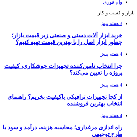
عاشقانه، دارک رومنس و رمان بدون حذفیات
۱۴۰۵/۰۴/۱۴
راهنمای جامع خرید تجهیزات اندازه گیری؛ چطور
دقیق‌ترین ابزارها را آنلاین بخریم؟
۱۴۰۵/۰۴/۰۹
آربی نوا؛ راهکار هوشمند برای شناسایی
فرصت‌های آربیتراژ ارز دیجیتال
۱۴۰۵/۰۴/۰۶
بروکر لایت فایننس (LiteFinance) چیست و چرا
محبوب شده است؟
۱۴۰۵/۰۳/۳۱
از کجا بفهمیم کانال‌های هوا نشتی دارند؟ ۸ نشانه
که نباید نادیده بگیرید