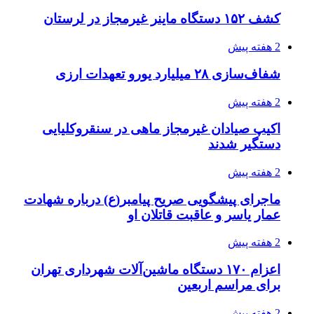
3 هفته پیش
کشف حدود ۳۰۰ کیلوگرم موادمخدر و ۶ قبضه سلاح
در سیستان و بلوچستان
3 هفته پیش
زلزله ۵.۷ ریشتری بار دیگر حوالی کوزران
کرمانشاه را لرزاند
3 هفته پیش
انفجارهای شدید پایتخت اوکراین را به لرزه درآورد
3 هفته پیش
خرید ابزار آلات دستی و صنعتی زیر قیمت بازار؛
چطور ابزار اصل را با بهترین قیمت تهیه کنیم؟
3 هفته پیش
قربانیان زلزله‌های ونزوئلا از ۵۰۰۰ نفر فراتر رفت