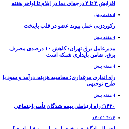
شکست شاگردان قهرمانی مقابل چین تایپه/ تلاش
برای عنوان یازدهمی
۱۴۰۵/۰۴/۱۵
فروشگاه کتاب DMDBook | خرید کتاب فانتزی،
عاشقانه، دارک رومنس و رمان بدون حذفیات
۱۴۰۵/۰۴/۱۴
راهنمای جامع خرید تجهیزات اندازه گیری؛ چطور
دقیق‌ترین ابزارها را آنلاین بخریم؟
پیوندها
خرید بهترین قهوه | خرید قهوه | قهوه گرنیکا کافی
صندوق طلا
صندوق طلا
وام فوری
بازار و کسب و کار