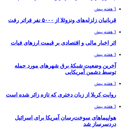
پروژه را تعیین می‌کند؟
4 هفته پیش
تفکر «تساوی» باعث صعود نکردن تیم ملی شد/
فدراسیون نگاهش را عوض کند
4 هفته پیش
از کجا تجهیزات ترافیکی باکیفیت بخریم؟ راهنمای
انتخاب بهترین فروشنده
4 هفته پیش
ساقط شدن ۴۸۳۰ پهپاد اوکراینی با آتش پدافند
روسیه
4 هفته پیش
افزایش ۳ تا ۴ درجه‌ای دما در ایلام تا اواخر هفته
4 هفته پیش