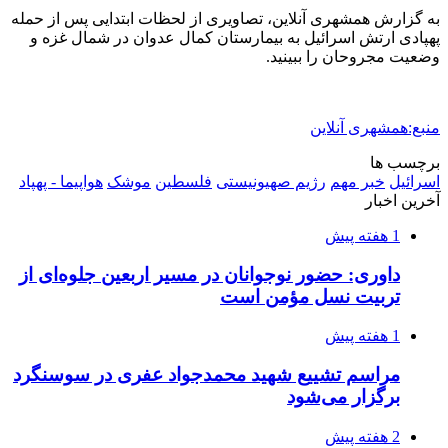
شفاف‌سازی ۲۸ میلیارد یورو تعهدات ارزی
2 هفته پیش
اکیپ صیادان غیرمجاز ماهی در سنقروکلیایی
دستگیر شدند
2 هفته پیش
ماجرای پیشگویی صریح پیامبر(ع) درباره شهادت
عمار یاسر و عاقبت قاتلان او
2 هفته پیش
اعزام ۱۷۰ دستگاه ماشین‌آلات شهرداری تهران
برای مراسم اربعین
2 هفته پیش
صفحه اول روزنامه‌های کرمانشاه چهارشنبه سی و
یکم تیر ماه