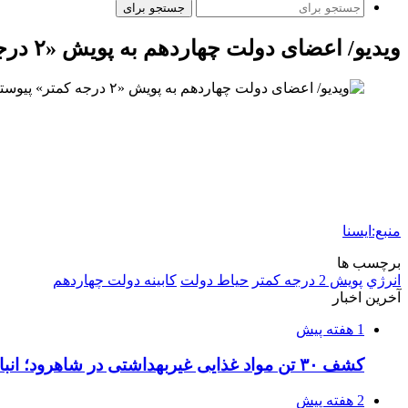
جستجو برای
ویدیو/ اعضای دولت چهاردهم به پویش «۲ درجه کمتر» پیوستند
منبع:ایسنا
برچسب ها
انرژي
پویش 2 درجه کمتر
حیاط دولت
کابینه دولت چهاردهم
آخرین اخبار
1 هفته پیش
کشف ۳۰ تن مواد غذایی غیربهداشتی در شاهرود؛ انبار پلمب شد
2 هفته پیش