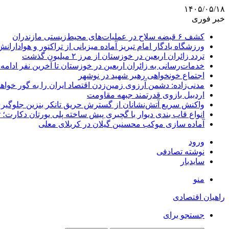
۱۴۰۵/۰۵/۱۸
خبر فوری
کشف ۶ قبضه سلاح در عملیات‌های محیط‌زیستی مازندران
ورزشگاه یادگار امام تبریز آماده میزبانی از تراکتور و هوادارانش
تردد زائران اربعین در خوزستان از مرز ۲ میلیون گذشت
خدمات‌رسانی به زائران اربعین در خوزستان تا آخرین نفر ادامه 
اجتماع خونخواهی رهبر شهید در نوشهر
مدنی‌زاده: دشمن آرزوی زمین‌زدن اقتصاد ایران را به گور خواهد
اردبیل بازوی قدرتمند جبهه مقاومت
واکنش سریع آتش‌نشانان از گسترش حریق تانکر بنزین جلوگیر
انواع قاب بندی دیوار با گچبری پیش ساخته پلی یورتان دکارت
آماده سازی موکب محسنین گیلان در کربلای معلی
ورود
نوشته تصادفی
سایدبار
منو
راهیان اقتصادی
جستجو برای