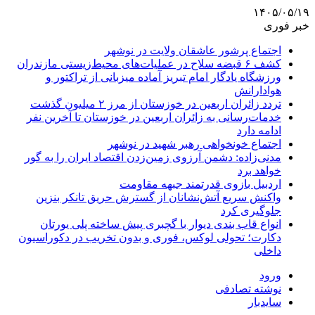
۱۴۰۵/۰۵/۱۹
خبر فوری
اجتماع پرشور عاشقان ولایت در نوشهر
کشف ۶ قبضه سلاح در عملیات‌های محیط‌زیستی مازندران
ورزشگاه یادگار امام تبریز آماده میزبانی از تراکتور و
هوادارانش
تردد زائران اربعین در خوزستان از مرز ۲ میلیون گذشت
خدمات‌رسانی به زائران اربعین در خوزستان تا آخرین نفر
ادامه دارد
اجتماع خونخواهی رهبر شهید در نوشهر
مدنی‌زاده: دشمن آرزوی زمین‌زدن اقتصاد ایران را به گور
خواهد برد
اردبیل بازوی قدرتمند جبهه مقاومت
واکنش سریع آتش‌نشانان از گسترش حریق تانکر بنزین
جلوگیری کرد
انواع قاب بندی دیوار با گچبری پیش ساخته پلی یورتان
دکارت؛ تحولی لوکس، فوری و بدون تخریب در دکوراسیون
داخلی
ورود
نوشته تصادفی
سایدبار