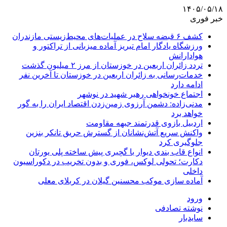
۱۴۰۵/۰۵/۱۸
خبر فوری
کشف ۶ قبضه سلاح در عملیات‌های محیط‌زیستی مازندران
ورزشگاه یادگار امام تبریز آماده میزبانی از تراکتور و
هوادارانش
تردد زائران اربعین در خوزستان از مرز ۲ میلیون گذشت
خدمات‌رسانی به زائران اربعین در خوزستان تا آخرین نفر
ادامه دارد
اجتماع خونخواهی رهبر شهید در نوشهر
مدنی‌زاده: دشمن آرزوی زمین‌زدن اقتصاد ایران را به گور
خواهد برد
اردبیل بازوی قدرتمند جبهه مقاومت
واکنش سریع آتش‌نشانان از گسترش حریق تانکر بنزین
جلوگیری کرد
انواع قاب بندی دیوار با گچبری پیش ساخته پلی یورتان
دکارت؛ تحولی لوکس، فوری و بدون تخریب در دکوراسیون
داخلی
آماده سازی موکب محسنین گیلان در کربلای معلی
ورود
نوشته تصادفی
سایدبار