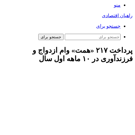
منو
راهیان اقتصادی
جستجو برای
جستجو برای
پرداخت ۲۱۷ «همت» وام ازدواج و
فرزندآوری در ۱۰ ماهه اول سال
به گزارش خبرگزاری مهر به نقل از بانک مرکزی، این تسهیلات را
یک میلیون و ۶ هزار و ۷۱۸ نفر از متقاضیان از شبکه بانکی دریافت
کردند. در این مدت بالغ بر ۱۷۹ همت تسهیلات قرض‌الحسنه ازدواج
و بیش از ۳۸ همت تسهیلات قرض‌الحسنه فرزندآوری پرداخت شد.
بر اساس تکالیف قانون بودجه ۱۴۰۳ (جز ۱و۲ بند (ث) تبصره ۱۳