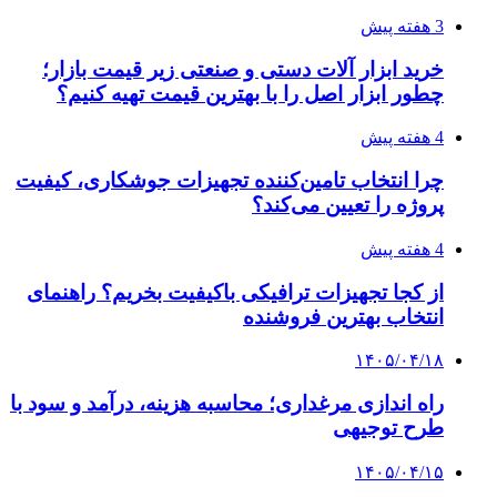
۱۴۰۵/۰۴/۱۴
راهنمای جامع خرید تجهیزات اندازه گیری؛ چطور
دقیق‌ترین ابزارها را آنلاین بخریم؟
۱۴۰۵/۰۴/۰۹
آربی نوا؛ راهکار هوشمند برای شناسایی
فرصت‌های آربیتراژ ارز دیجیتال
۱۴۰۵/۰۴/۰۶
بروکر لایت فایننس (LiteFinance) چیست و چرا
محبوب شده است؟
۱۴۰۵/۰۳/۳۱
از کجا بفهمیم کانال‌های هوا نشتی دارند؟ ۸ نشانه
که نباید نادیده بگیرید
۱۴۰۵/۰۳/۲۸