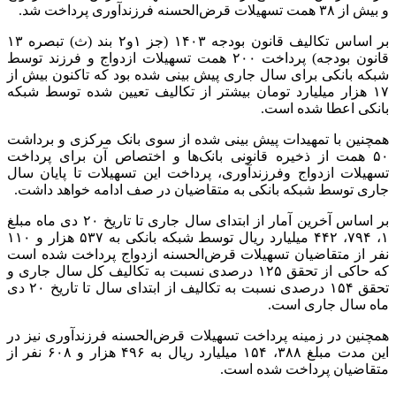
منبع:مهر
برچسب ها
بانک‌مرکزی
وام ازدواج
وام فرزندآوری
آخرین اخبار
1 هفته پیش
کشف ۳۰ تن مواد غذایی غیربهداشتی در شاهرود؛
انبار پلمب شد
1 هفته پیش
داوری: حضور نوجوانان در مسیر اربعین جلوه‌ای از
تربیت نسل مؤمن است
2 هفته پیش
مراسم تشییع شهید محمدجواد عفری در سوسنگرد
برگزار می‌شود
2 هفته پیش