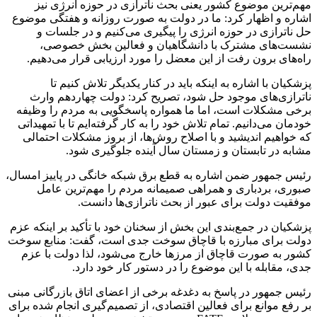
مهم‌ترین موضوع کشور یعنی بحث ناترازی در حوزه انرژی نیز
اشاره و اظهار کرد: ما در دولت به صورت روزانه و هفتگی موضوع
حل ناترازی در حوزه انرژی را پیگیری می‌کنیم و در جلسات و
نشست‌های مشترک با دانشگاهیان و فعالین بخش خصوصی،
راه‌های برون رفت از این معضل را مورد ارزیابی قرار می‌دهیم.
پزشکیان با اشاره به اینکه باید در کنار یکدیگر تلاش کنیم تا
ناترازی‌های موجود حل شود، تصریح کرد: دولت چهاردهم وارث
برخی مشکلات است، اما ما همواره پاسخگویی به مردم را وظیفه
خودمان می‌دانیم. تمام تلاش خود را به کار گرفته‌ایم تا با تمهیداتی
که خواهیم اندیشید و با اصلاح روش‌ها، از بروز مشکلات احتمالی
مشابه در تابستان و زمستان سال آینده جلوگیری شود.
رئیس جمهور ضمن اشاره به قطع برق شبکه خانگی در پاییز امسال،
صبوری، بردباری و همراهی صمیمانه مردم را مهم‌ترین عامل
موفقیت دولت برای عبور از بحث ناترازی‌ها دانست.
پزشکیان در جمع‌بندی این بخش از سخنان خود با تأکید بر اینکه عزم
دولت برای مبارزه با قاچاق سوخت جدی است، گفت: منابع سوخت
کشور به صورت قاچاق از مرزها خارج می‌شود، لذا دولت با عزم
جدی، مقابله با این موضوع را در دستور کار خود دارد.
رئیس جمهور در پاسخ به دغدغه برخی از اعضای اتاق بازرگانی مبنی
بر رفع موانع برای فعالین اقتصادی، از تصمیم‌گیری انجام شده برای