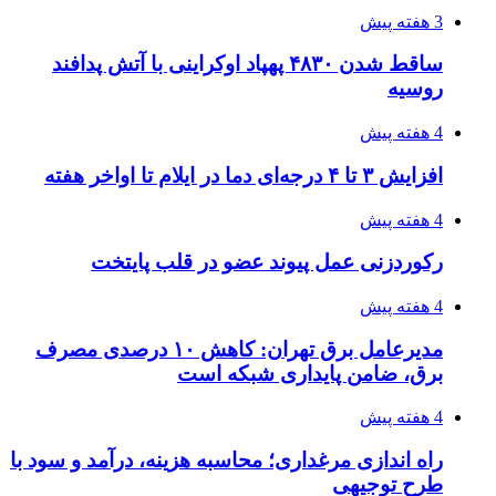
3 هفته پیش
ساقط شدن ۴۸۳۰ پهپاد اوکراینی با آتش پدافند
روسیه
4 هفته پیش
افزایش ۳ تا ۴ درجه‌ای دما در ایلام تا اواخر هفته
4 هفته پیش
رکوردزنی عمل پیوند عضو در قلب پایتخت
4 هفته پیش
مدیرعامل برق تهران: کاهش ۱۰ درصدی مصرف
برق، ضامن پایداری شبکه است
4 هفته پیش
راه اندازی مرغداری؛ محاسبه هزینه، درآمد و سود با
طرح توجیهی