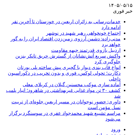
۱۴۰۵/۰۵/۱۵
خبر فوری
خدمات‌رسانی به زائران اربعین در خوزستان تا آخرین نفر
ادامه دارد
اجتماع خونخواهی رهبر شهید در نوشهر
مدنی‌زاده: دشمن آرزوی زمین‌زدن اقتصاد ایران را به گور
خواهد برد
اردبیل بازوی قدرتمند جبهه مقاومت
واکنش سریع آتش‌نشانان از گسترش حریق تانکر بنزین
جلوگیری کرد
انواع قاب بندی دیوار با گچبری پیش ساخته پلی یورتان
دکارت؛ تحولی لوکس، فوری و بدون تخریب در دکوراسیون
داخلی
آماده سازی موکب محسنین گیلان در کربلای معلی
کشف ۳۰ تن مواد غذایی غیربهداشتی در شاهرود؛ انبار پلمب
شد
داوری: حضور نوجوانان در مسیر اربعین جلوه‌ای از تربیت
نسل مؤمن است
مراسم تشییع شهید محمدجواد عفری در سوسنگرد برگزار
می‌شود
ورود