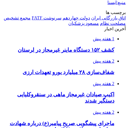
منبع:ایسنا
برچسب ها
اتاق بازرگانی ایران
دولت چهاردهم
سرنوشت FATF
مجمع تشخيص
مصلحت نظام
مسعود پزشکیان
آخرین اخبار
1 هفته پیش
کشف ۱۵۲ دستگاه ماینر غیرمجاز در لرستان
2 هفته پیش
شفاف‌سازی ۲۸ میلیارد یورو تعهدات ارزی
2 هفته پیش
اکیپ صیادان غیرمجاز ماهی در سنقروکلیایی
دستگیر شدند
2 هفته پیش
ماجرای پیشگویی صریح پیامبر(ع) درباره شهادت