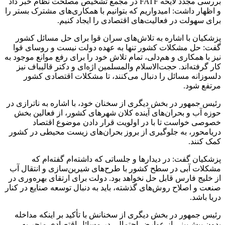
بررسی مجدد لایحه FATF در مجمع تشخیص مصلحت نظام خبر داد
و اظهار داشت: امیدواریم که بتوانیم با همکاری‌های مشترک بستر را
برای سهولت در فعالیت‌های اقتصادی را ایجاد کنیم.
پزشکیان با اشاره به تلاش‌های سران قوا برای حل مسائل کشور
گفت: حل مشکلات کشور تنها به عهده دولت نیست و روسای قوا
نیز با همکاری و هم‌دلی، تمام تلاش خود را برای رفع موانع موجود به
کار گرفته‌اند. حجت‌الاسلام والمسلمین اژه‌ای و دکتر قالیباف نیز
دلسوزانه مسائل را دنبال می‌کنند، تا مشکلات اقتصادی کشور
مرتفع شود.
رئیس جمهور در بخش دیگری از سخنان خود، با اشاره به ناترازی در
حوزه آب و بحران‌های آینده کلان شهرهای کشور، از فعالین بخش
خصوصی خواست تا با در اولویت قرار دادن موضوع اقتصاد
دریامحور، به جلوگیری از بروز بحران‌های زیست محیطی در کشور
کمک کنند.
پزشکیان گفت: در دیدارها و جلساتی که داشته‌ام گفته‌ام که
مشکلات آبی در سطح کشور با طرح‌های شیرین‌سازی و انتقال آب
از خلیج فارس قابل حل نخواهد بود. دولت برای ارتقای بهره‌وری در
صنعت و اصلاح روش‌های گذشته، باید به دنبال توسعه صنایع در کنار
دریا باشد.
رئیس جمهور در بخش دیگری از سخنانش با تأکید بر اینکه مداخله
بدون پیش‌بینی از عوارض احتمالی در مسائل اقتصادی منجر به