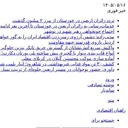
۱۴۰۵/۰۵/۱۶
خبر فوری
تردد زائران اربعین در خوزستان از مرز ۲ میلیون گذشت
خدمات‌رسانی به زائران اربعین در خوزستان تا آخرین نفر ادامه 
اجتماع خونخواهی رهبر شهید در نوشهر
مدنی‌زاده: دشمن آرزوی زمین‌زدن اقتصاد ایران را به گور خواهد
اردبیل بازوی قدرتمند جبهه مقاومت
واکنش سریع آتش‌نشانان از گسترش حریق تانکر بنزین جلوگیر
انواع قاب بندی دیوار با گچبری پیش ساخته پلی یورتان دکارت
آماده سازی موکب محسنین گیلان در کربلای معلی
کشف ۳۰ تن مواد غذایی غیربهداشتی در شاهرود؛ انبار پلمب شد
داوری: حضور نوجوانان در مسیر اربعین جلوه‌ای از تربیت نس
ورود
نوشته تصادفی
سایدبار
منو
راهیان اقتصادی
جستجو برای