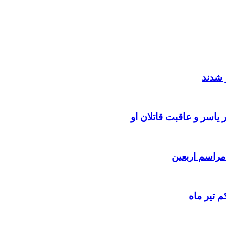
 شدند
یاسر و عاقبت قاتلان او
 تیر ماه