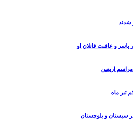
 شدند
یاسر و عاقبت قاتلان او
 تیر ماه