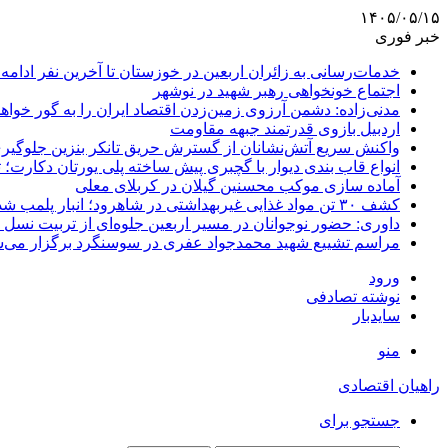
۱۴۰۵/۰۵/۱۵
خبر فوری
خدمات‌رسانی به زائران اربعین در خوزستان تا آخرین نفر ادامه 
اجتماع خونخواهی رهبر شهید در نوشهر
مدنی‌زاده: دشمن آرزوی زمین‌زدن اقتصاد ایران را به گور خواهد
اردبیل بازوی قدرتمند جبهه مقاومت
واکنش سریع آتش‌نشانان از گسترش حریق تانکر بنزین جلوگیر
انواع قاب بندی دیوار با گچبری پیش ساخته پلی یورتان دکارت
آماده سازی موکب محسنین گیلان در کربلای معلی
کشف ۳۰ تن مواد غذایی غیربهداشتی در شاهرود؛ انبار پلمب شد
داوری: حضور نوجوانان در مسیر اربعین جلوه‌ای از تربیت نس
مراسم تشییع شهید محمدجواد عفری در سوسنگرد برگزار می‌
ورود
نوشته تصادفی
سایدبار
منو
راهیان اقتصادی
جستجو برای