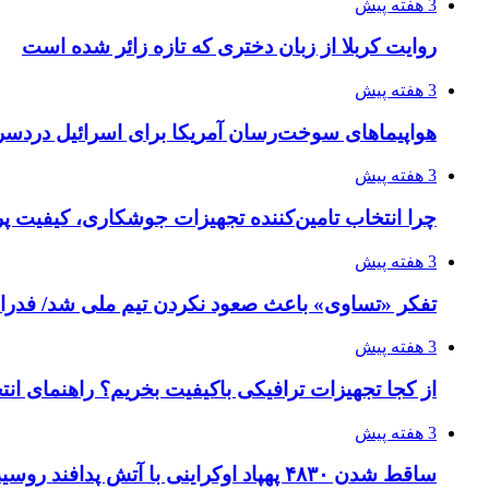
3 هفته پیش
روایت کربلا از زبان دختری که تازه زائر شده است
3 هفته پیش
هواپیماهای سوخت‌رسان آمریکا برای اسرائیل دردس
3 هفته پیش
چرا انتخاب تامین‌کننده تجهیزات جوشکاری، کیفیت پرو
3 هفته پیش
تفکر «تساوی» باعث صعود نکردن تیم ملی شد/ فدر
3 هفته پیش
از کجا تجهیزات ترافیکی باکیفیت بخریم؟ راهنمای ان
3 هفته پیش
ساقط شدن ۴۸۳۰ پهپاد اوکراینی با آتش پدافند روسیه