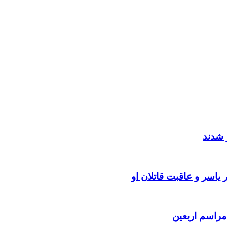
 شدند
یاسر و عاقبت قاتلان او