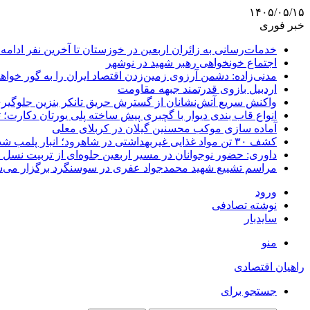
۱۴۰۵/۰۵/۱۵
خبر فوری
خدمات‌رسانی به زائران اربعین در خوزستان تا آخرین نفر ادامه 
اجتماع خونخواهی رهبر شهید در نوشهر
مدنی‌زاده: دشمن آرزوی زمین‌زدن اقتصاد ایران را به گور خواهد
اردبیل بازوی قدرتمند جبهه مقاومت
واکنش سریع آتش‌نشانان از گسترش حریق تانکر بنزین جلوگیر
انواع قاب بندی دیوار با گچبری پیش ساخته پلی یورتان دکارت
آماده سازی موکب محسنین گیلان در کربلای معلی
کشف ۳۰ تن مواد غذایی غیربهداشتی در شاهرود؛ انبار پلمب شد
داوری: حضور نوجوانان در مسیر اربعین جلوه‌ای از تربیت نس
مراسم تشییع شهید محمدجواد عفری در سوسنگرد برگزار می‌
ورود
نوشته تصادفی
سایدبار
منو
راهیان اقتصادی
جستجو برای