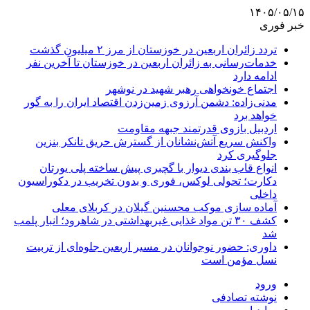
۱۴۰۵/۰۵/۱۵
خبر فوری
تردد زائران اربعین در خوزستان از مرز ۲ میلیون گذشت
خدمات‌رسانی به زائران اربعین در خوزستان تا آخرین نفر
ادامه دارد
اجتماع خونخواهی رهبر شهید در نوشهر
مدنی‌زاده: دشمن آرزوی زمین‌زدن اقتصاد ایران را به گور
خواهد برد
اردبیل بازوی قدرتمند جبهه مقاومت
واکنش سریع آتش‌نشانان از گسترش حریق تانکر بنزین
جلوگیری کرد
انواع قاب بندی دیوار با گچبری پیش ساخته پلی یورتان
دکارت؛ تحولی لوکس، فوری و بدون تخریب در دکوراسیون
داخلی
آماده سازی موکب محسنین گیلان در کربلای معلی
کشف ۳۰ تن مواد غذایی غیربهداشتی در شاهرود؛ انبار پلمب
شد
داوری: حضور نوجوانان در مسیر اربعین جلوه‌ای از تربیت
نسل مؤمن است
ورود
نوشته تصادفی