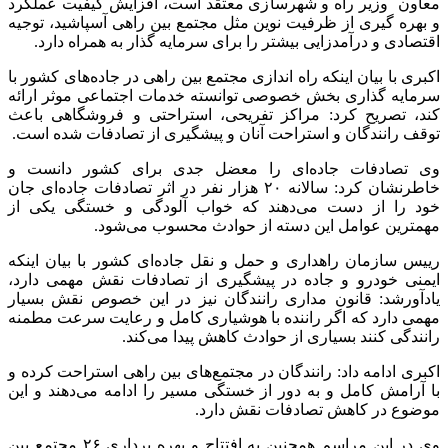
معاون وزیر راه و شهرسازی معتقد است، افزایش کیفیت عملکرد
و بهره گیری از ظرفیت نوین مثل مجتمع بین راهی آسپاشید، توجیه
اقتصادی و درآمدزایی بیشتر را برای سرمایه گذار به همراه دارد.
اکبری با بیان اینکه راه اندازی مجتمع بین راهی در جاده‌های کشور با
سرمایه گذاری بخش خصوصی توانسته خدمات اجتماعی موثر ارائه
کند، تصریح کرد: مراکز تفریحی، استراحتی و فروشگاهی باعث
توقف رانندگان و استراحت آنان و پیشگیری از تصادفات شده است.
وی تصادفات جاده‌ای را معضل جدی برای کشور دانست و
خاطرنشان کرد: سالانه ۲۰ هزار نفر در اثر تصادفات جاده‌ای جان
خود را از دست می‌دهند که خواب آلودگی و خستگی یکی از
مهمترین عوامل این دسته از حوادث محسوب می‌شود.
رییس سازمان راهداری و حمل و نقل جاده‌ای کشور با بیان اینکه
ایمنی خودرو و جاده در پیشگیری از تصادفات نقش مهمی دارد،
یادآورشد: قانون مداری رانندگان نیز در این خصوص نقش بسیار
مهمی دارد که اگر راننده با هوشیاری کامل و رعایت سرعت مطمنه
رانندگی کنند بسیاری از حوادث کاهش پیدا می‌کند.
اکبری ادامه داد: رانندگان در مجتمع‌های بین راهی استراحت کرده و
با آرامش کامل و به دور از خستگی مسیر را ادامه می‌دهند و این
موضوع در کاهش تصادفات نقش دارد.
وی در این مراسم همچنین به افتتاح و بهره برداری ۲۶ مجتمع بین