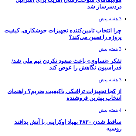
دردسرساز شد
3 هفته پیش
چرا انتخاب تامین‌کننده تجهیزات جوشکاری، کیفیت
پروژه را تعیین می‌کند؟
3 هفته پیش
تفکر «تساوی» باعث صعود نکردن تیم ملی شد/
فدراسیون نگاهش را عوض کند
3 هفته پیش
از کجا تجهیزات ترافیکی باکیفیت بخریم؟ راهنمای
انتخاب بهترین فروشنده
4 هفته پیش
ساقط شدن ۴۸۳۰ پهپاد اوکراینی با آتش پدافند
روسیه