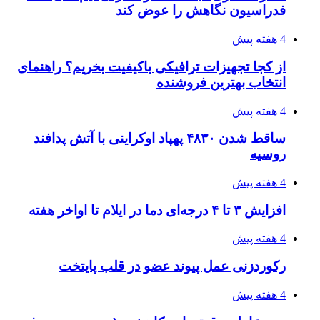
فدراسیون نگاهش را عوض کند
4 هفته پیش
از کجا تجهیزات ترافیکی باکیفیت بخریم؟ راهنمای
انتخاب بهترین فروشنده
4 هفته پیش
ساقط شدن ۴۸۳۰ پهپاد اوکراینی با آتش پدافند
روسیه
4 هفته پیش
افزایش ۳ تا ۴ درجه‌ای دما در ایلام تا اواخر هفته
4 هفته پیش
رکوردزنی عمل پیوند عضو در قلب پایتخت
4 هفته پیش