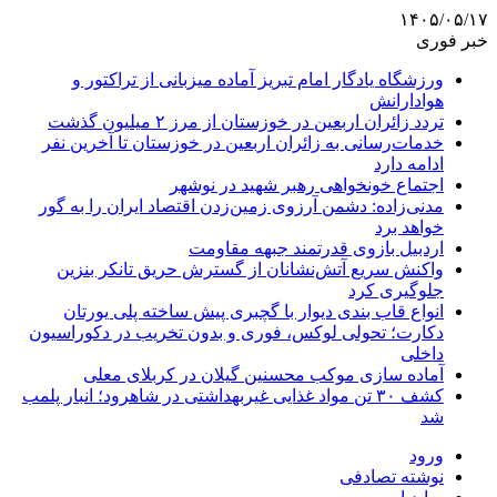
۱۴۰۵/۰۵/۱۷
خبر فوری
ورزشگاه یادگار امام تبریز آماده میزبانی از تراکتور و
هوادارانش
تردد زائران اربعین در خوزستان از مرز ۲ میلیون گذشت
خدمات‌رسانی به زائران اربعین در خوزستان تا آخرین نفر
ادامه دارد
اجتماع خونخواهی رهبر شهید در نوشهر
مدنی‌زاده: دشمن آرزوی زمین‌زدن اقتصاد ایران را به گور
خواهد برد
اردبیل بازوی قدرتمند جبهه مقاومت
واکنش سریع آتش‌نشانان از گسترش حریق تانکر بنزین
جلوگیری کرد
انواع قاب بندی دیوار با گچبری پیش ساخته پلی یورتان
دکارت؛ تحولی لوکس، فوری و بدون تخریب در دکوراسیون
داخلی
آماده سازی موکب محسنین گیلان در کربلای معلی
کشف ۳۰ تن مواد غذایی غیربهداشتی در شاهرود؛ انبار پلمب
شد
ورود
نوشته تصادفی