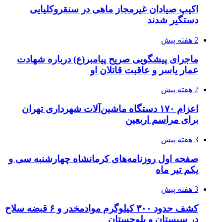
اکیپ صیادان غیرمجاز ماهی در سنقروکلیایی
دستگیر شدند
2 هفته پیش
ماجرای پیشگویی صریح پیامبر(ع) درباره شهادت
عمار یاسر و عاقبت قاتلان او
2 هفته پیش
اعزام ۱۷۰ دستگاه ماشین‌آلات شهرداری تهران
برای مراسم اربعین
3 هفته پیش
صفحه اول روزنامه‌های کرمانشاه چهارشنبه سی و
یکم تیر ماه
3 هفته پیش
کشف حدود ۳۰۰ کیلوگرم موادمخدر و ۶ قبضه سلاح
در سیستان و بلوچستان