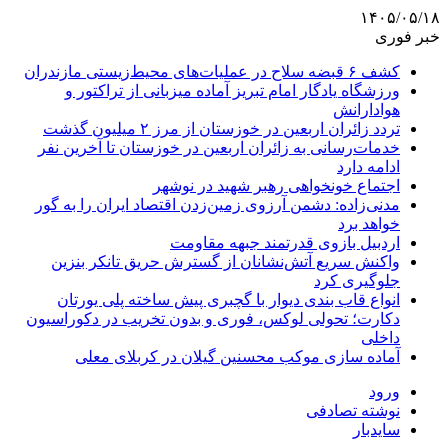
۱۴۰۵/۰۵/۱۸
خبر فوری
کشف ۶ قبضه سلاح در عملیات‌های محیط‌زیستی مازندران
ورزشگاه یادگار امام تبریز آماده میزبانی از تراکتور و
هوادارانش
تردد زائران اربعین در خوزستان از مرز ۲ میلیون گذشت
خدمات‌رسانی به زائران اربعین در خوزستان تا آخرین نفر
ادامه دارد
اجتماع خونخواهی رهبر شهید در نوشهر
مدنی‌زاده: دشمن آرزوی زمین‌زدن اقتصاد ایران را به گور
خواهد برد
اردبیل بازوی قدرتمند جبهه مقاومت
واکنش سریع آتش‌نشانان از گسترش حریق تانکر بنزین
جلوگیری کرد
انواع قاب بندی دیوار با گچبری پیش ساخته پلی یورتان
دکارت؛ تحولی لوکس، فوری و بدون تخریب در دکوراسیون
داخلی
آماده سازی موکب محسنین گیلان در کربلای معلی
ورود
نوشته تصادفی
سایدبار