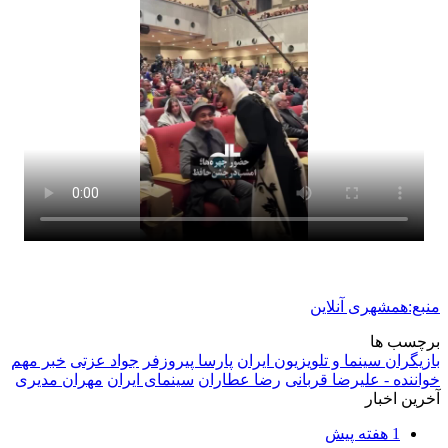
کشف ۱۵۲ دستگاه ماینر غیرمجاز در لرستان
2 هفته پیش
شفاف‌سازی ۲۸ میلیارد یورو تعهدات ارزی
2 هفته پیش
اکیپ صیادان غیرمجاز ماهی در سنقروکلیایی
دستگیر شدند
2 هفته پیش
ماجرای پیشگویی صریح پیامبر(ع) درباره شهادت
عمار یاسر و عاقبت قاتلان او
2 هفته پیش
اعزام ۱۷۰ دستگاه ماشین‌آلات شهرداری تهران
برای مراسم اربعین
3 هفته پیش