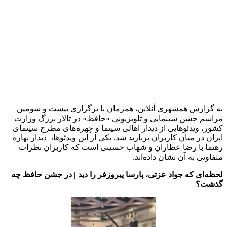
برچسب ها
بازیگران سینما و تلویزیون ایران
پارسا پیروزفر
جواد عزتی
خبر مهم
خواننده - علیرضا قربانی
رضا عطاران
سینمای ایران
مهران مدیری
آخرین اخبار
1 هفته پیش
کشف ۳۰ تن مواد غذایی غیربهداشتی در شاهرود؛
انبار پلمب شد
1 هفته پیش
داوری: حضور نوجوانان در مسیر اربعین جلوه‌ای از
تربیت نسل مؤمن است
2 هفته پیش
مراسم تشییع شهید محمدجواد عفری در سوسنگرد
برگزار می‌شود
2 هفته پیش