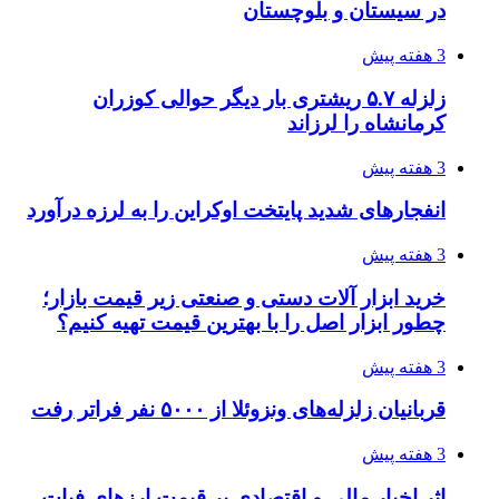
چرا انتخاب تامین‌کننده تجهیزات جوشکاری، کیفیت
پروژه را تعیین می‌کند؟
4 هفته پیش
تفکر «تساوی» باعث صعود نکردن تیم ملی شد/
فدراسیون نگاهش را عوض کند
4 هفته پیش
از کجا تجهیزات ترافیکی باکیفیت بخریم؟ راهنمای
انتخاب بهترین فروشنده
4 هفته پیش
ساقط شدن ۴۸۳۰ پهپاد اوکراینی با آتش پدافند
روسیه
4 هفته پیش
افزایش ۳ تا ۴ درجه‌ای دما در ایلام تا اواخر هفته