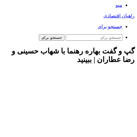
منو
راهیان اقتصادی
جستجو برای
جستجو برای
گپ و گفت بهاره رهنما با شهاب حسینی و
رضا عطاران | ببینید
به گزارش همشهری آنلاین، همزمان با برگزاری بیست و سومین
مراسم جشن سینمایی و تلویزیونی «حافظ» در تالار بزرگ وزارت
کشور، ویدئوهایی از دیدار اهالی سینما و چهره‌های مطرح سینمای
ایران در میان کاربران پربازید شد. یکی از این ویدئوها، ‌ دیدار بهاره
رهنما با رضا عطاران و شهاب حسینی است که کاربران نظرات
متفاوتی به آن نشان داده‌اند.