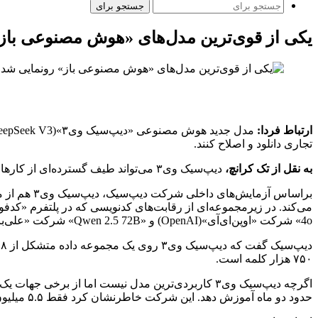
جستجو برای
یکی از قوی‌ترین مدل‌های «هوش مصنوعی باز
ارتباط فردا:
تجاری دانلود و اصلاح کنند.
به نقل از تک کرانچ،
دیپ‌سیک وی۳ می‌تواند طیف گسترده‌ای از کارها و وظایف مبتنی بر متن را مانند کدنویسی، ترجمه و نوشتن مقاله و ایمیل با توجه به درخواست انجام دهد.
4o» شرکت «اوپن‌ای‌آی»(OpenAI) و «Qwen 2.5 72B» شرکت «علی‌بابا»(Alibaba) عمل می‌کند.
۷۵۰ هزار کلمه است.
حدود دو ماه آموزش دهد. این شرکت خاطرنشان کرد فقط ۵.۵ میلیون دلار برای آموزش دیپ‌سیک وی۳ هزینه کرده که کسری از هزینه توسعه مدل‌هایی مانند GPT-4 است.