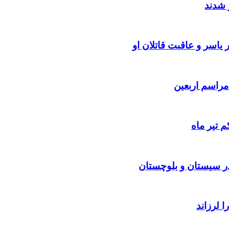
 شدند
یاسر و عاقبت قاتلان او
 تیر ماه