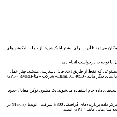
به توسعه‌دهندگان امکان می‌دهد تا آن را برای بیشتر اپلیکیشن‌ها از جمله اپلیکیشن‌های
براساس آزمایش‌های داخلی شرکت دیپ‌سیک، دیپ‌سیک وی۳ هم از مدل‌های قابل دانلود «باز» در دسترس و هم از مدل‌های «بسته» هوش مصنوعی که فقط از طریق API قابل دسترسی هستند، بهتر عمل
می‌کند. در زیرمجموعه‌ای از رقابت‌های کدنویسی که در پلتفرم «کدفورسز«(Codeforces) میزبانی می‌شوند، دیپ‌سیک وی۳ توانست بهتر از مدل‌های دیگر مانند «Llama 3.1 405B» شرکت «متا»(Meta)، «GPT-
علم داده، توکن‌ها برای نمایش بیت‌های داده خام استفاده می‌شوند. یک میلیون توکن معادل حدود
اگرچه دیپ‌سیک وی۳ کاربردی‌ترین مدل نیست اما از برخی جهات یک دستاورد به شمار می‌رود. دیپ‌سیک توانست این مدل را با استفاده از مرکز داده پردازنده‌های گرافیکی H800 شرکت «انویدیا»(Nvidia) در