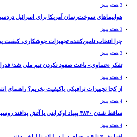
3 هفته پیش
هواپیماهای سوخت‌رسان آمریکا برای اسرائیل دردس
3 هفته پیش
چرا انتخاب تامین‌کننده تجهیزات جوشکاری، کیفیت پرو
3 هفته پیش
تفکر «تساوی» باعث صعود نکردن تیم ملی شد/ فدر
4 هفته پیش
از کجا تجهیزات ترافیکی باکیفیت بخریم؟ راهنمای ان
4 هفته پیش
ساقط شدن ۴۸۳۰ پهپاد اوکراینی با آتش پدافند روسیه
4 هفته پیش
افزایش ۳ تا ۴ درجه‌ای دما در ایلام تا اواخر هفته