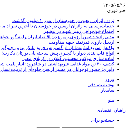
۱۴۰۵/۰۵/۱۶
خبر فوری
تردد زائران اربعین در خوزستان از مرز ۲ میلیون گذشت
خدمات‌رسانی به زائران اربعین در خوزستان تا آخرین نفر ادامه 
اجتماع خونخواهی رهبر شهید در نوشهر
مدنی‌زاده: دشمن آرزوی زمین‌زدن اقتصاد ایران را به گور خواهد
اردبیل بازوی قدرتمند جبهه مقاومت
واکنش سریع آتش‌نشانان از گسترش حریق تانکر بنزین جلوگیر
انواع قاب بندی دیوار با گچبری پیش ساخته پلی یورتان دکارت
آماده سازی موکب محسنین گیلان در کربلای معلی
کشف ۳۰ تن مواد غذایی غیربهداشتی در شاهرود؛ انبار پلمب شد
داوری: حضور نوجوانان در مسیر اربعین جلوه‌ای از تربیت نس
ورود
نوشته تصادفی
سایدبار
منو
راهیان اقتصادی
جستجو برای