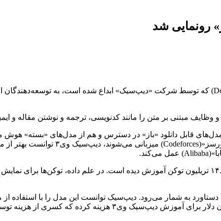
» رونمایی شد
مدل جدید هوش مصنوعی «دیپ‌سیک وی۳»(DeepSeek V3) که توسط شرکت «دیپ‌سیک» ابداع شده است، 
دیپ‌سیک گفت که دیپ‌سیک وی۳ روی یک مجموعه داده متشکل از ۱۴.۸ تریلیون توکن آموزش دیده است. در 