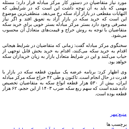
2 هفته پیش
اکیپ صیادان غیرمجاز ماهی در سنقروکلیایی
دستگیر شدند
2 هفته پیش
ماجرای پیشگویی صریح پیامبر(ع) درباره شهادت
عمار یاسر و عاقبت قاتلان او
2 هفته پیش
اعزام ۱۷۰ دستگاه ماشین‌آلات شهرداری تهران
برای مراسم اربعین
2 هفته پیش
صفحه اول روزنامه‌های کرمانشاه چهارشنبه سی و
یکم تیر ماه
3 هفته پیش