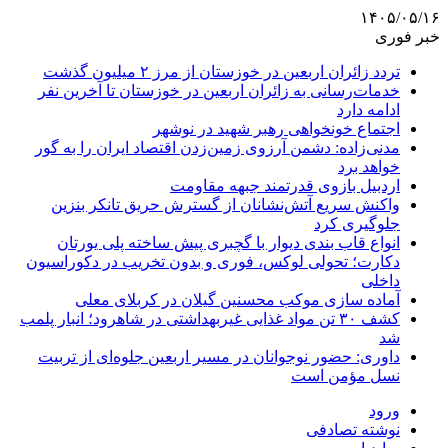
۱۴۰۵/۰۵/۱۶
خبر فوری
تردد زائران اربعین در خوزستان از مرز ۲ میلیون گذشت
خدمات‌رسانی به زائران اربعین در خوزستان تا آخرین نفر
ادامه دارد
اجتماع خونخواهی رهبر شهید در نوشهر
مدنی‌زاده: دشمن آرزوی زمین‌زدن اقتصاد ایران را به گور
خواهد برد
اردبیل بازوی قدرتمند جبهه مقاومت
واکنش سریع آتش‌نشانان از گسترش حریق تانکر بنزین
جلوگیری کرد
انواع قاب بندی دیوار با گچبری پیش ساخته پلی یورتان
دکارت؛ تحولی لوکس، فوری و بدون تخریب در دکوراسیون
داخلی
آماده سازی موکب محسنین گیلان در کربلای معلی
کشف ۳۰ تن مواد غذایی غیربهداشتی در شاهرود؛ انبار پلمب
شد
داوری: حضور نوجوانان در مسیر اربعین جلوه‌ای از تربیت
نسل مؤمن است
ورود
نوشته تصادفی