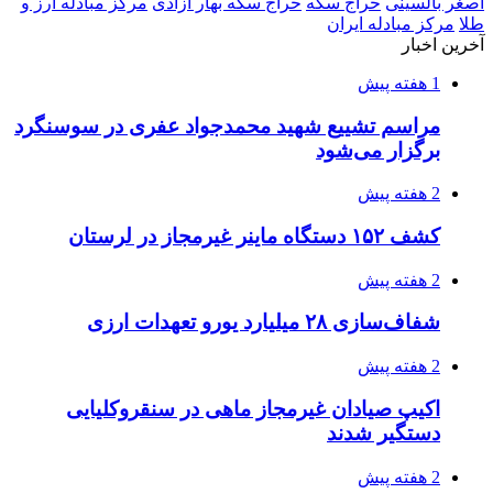
کشف حدود ۳۰۰ کیلوگرم موادمخدر و ۶ قبضه سلاح
در سیستان و بلوچستان
3 هفته پیش
زلزله ۵.۷ ریشتری بار دیگر حوالی کوزران
کرمانشاه را لرزاند
3 هفته پیش
انفجارهای شدید پایتخت اوکراین را به لرزه درآورد
3 هفته پیش
خرید ابزار آلات دستی و صنعتی زیر قیمت بازار؛
چطور ابزار اصل را با بهترین قیمت تهیه کنیم؟
3 هفته پیش
قربانیان زلزله‌های ونزوئلا از ۵۰۰۰ نفر فراتر رفت
3 هفته پیش