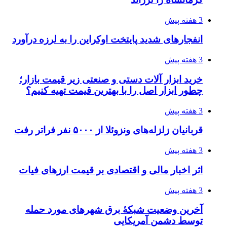
تفکر «تساوی» باعث صعود نکردن تیم ملی شد/
فدراسیون نگاهش را عوض کند
4 هفته پیش
از کجا تجهیزات ترافیکی باکیفیت بخریم؟ راهنمای
انتخاب بهترین فروشنده
4 هفته پیش
ساقط شدن ۴۸۳۰ پهپاد اوکراینی با آتش پدافند
روسیه
4 هفته پیش
افزایش ۳ تا ۴ درجه‌ای دما در ایلام تا اواخر هفته
4 هفته پیش
رکوردزنی عمل پیوند عضو در قلب پایتخت
4 هفته پیش