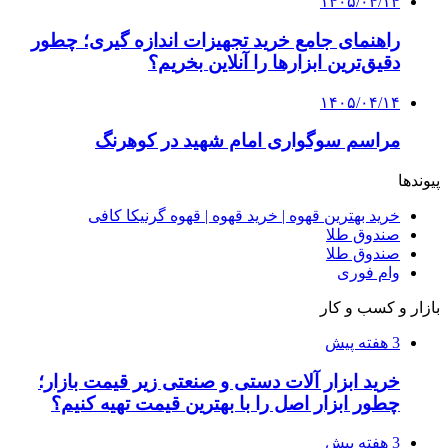
فروشگاه کتاب DMDBook | خرید کتاب فانتزی،
عاشقانه، دارک رومنس و رمان بدون حذفیات
۱۴۰۵/۰۴/۱۴
راهنمای جامع خرید تجهیزات اندازه گیری؛ چطور
دقیق‌ترین ابزارها را آنلاین بخریم؟
۱۴۰۵/۰۴/۰۹
آربی نوا؛ راهکار هوشمند برای شناسایی
فرصت‌های آربیتراژ ارز دیجیتال
۱۴۰۵/۰۴/۰۶
بروکر لایت فایننس (LiteFinance) چیست و چرا
محبوب شده است؟
۱۴۰۵/۰۳/۳۱
از کجا بفهمیم کانال‌های هوا نشتی دارند؟ ۸ نشانه
که نباید نادیده بگیرید