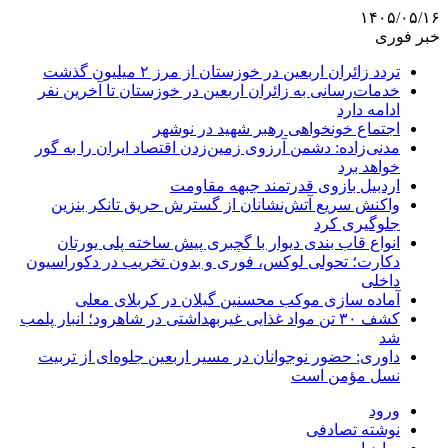
۱۴۰۵/۰۵/۱۶
خبر فوری
تردد زائران اربعین در خوزستان از مرز ۲ میلیون گذشت
خدمات‌رسانی به زائران اربعین در خوزستان تا آخرین نفر
ادامه دارد
اجتماع خونخواهی رهبر شهید در نوشهر
مدنی‌زاده: دشمن آرزوی زمین‌زدن اقتصاد ایران را به گور
خواهد برد
اردبیل بازوی قدرتمند جبهه مقاومت
واکنش سریع آتش‌نشانان از گسترش حریق تانکر بنزین
جلوگیری کرد
انواع قاب بندی دیوار با گچبری پیش ساخته پلی یورتان
دکارت؛ تحولی لوکس، فوری و بدون تخریب در دکوراسیون
داخلی
آماده سازی موکب محسنین گیلان در کربلای معلی
کشف ۳۰ تن مواد غذایی غیربهداشتی در شاهرود؛ انبار پلمب
شد
داوری: حضور نوجوانان در مسیر اربعین جلوه‌ای از تربیت
نسل مؤمن است
ورود
نوشته تصادفی