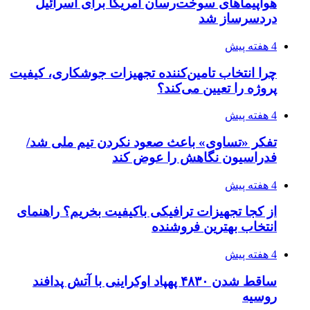
هواپیماهای سوخت‌رسان آمریکا برای اسرائیل
دردسرساز شد
4 هفته پیش
چرا انتخاب تامین‌کننده تجهیزات جوشکاری، کیفیت
پروژه را تعیین می‌کند؟
4 هفته پیش
تفکر «تساوی» باعث صعود نکردن تیم ملی شد/
فدراسیون نگاهش را عوض کند
4 هفته پیش
از کجا تجهیزات ترافیکی باکیفیت بخریم؟ راهنمای
انتخاب بهترین فروشنده
4 هفته پیش
ساقط شدن ۴۸۳۰ پهپاد اوکراینی با آتش پدافند
روسیه