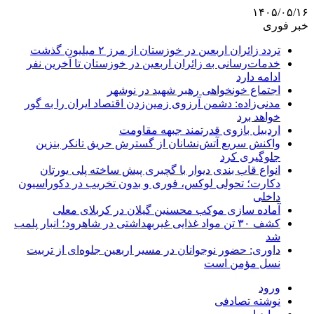
۱۴۰۵/۰۵/۱۶
خبر فوری
تردد زائران اربعین در خوزستان از مرز ۲ میلیون گذشت
خدمات‌رسانی به زائران اربعین در خوزستان تا آخرین نفر
ادامه دارد
اجتماع خونخواهی رهبر شهید در نوشهر
مدنی‌زاده: دشمن آرزوی زمین‌زدن اقتصاد ایران را به گور
خواهد برد
اردبیل بازوی قدرتمند جبهه مقاومت
واکنش سریع آتش‌نشانان از گسترش حریق تانکر بنزین
جلوگیری کرد
انواع قاب بندی دیوار با گچبری پیش ساخته پلی یورتان
دکارت؛ تحولی لوکس، فوری و بدون تخریب در دکوراسیون
داخلی
آماده سازی موکب محسنین گیلان در کربلای معلی
کشف ۳۰ تن مواد غذایی غیربهداشتی در شاهرود؛ انبار پلمب
شد
داوری: حضور نوجوانان در مسیر اربعین جلوه‌ای از تربیت
نسل مؤمن است
ورود
نوشته تصادفی