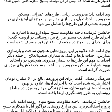
تلاشند مشکلات موجود در حوزه حمل‌ونقل و زیرساخت‌های
روستایی را کاهش دهند.
جانشین فرماندهی ناحیه مقاومت بسیج سپاه ارومیه یادآور شد:
انتظار می‌رود این نوع پروژه‌ها به عنوان الگویی برای دیگر
روستاهای استان، به ویژه در مناطق دورافتاده، در جهت تحقق
توسعه پایدار و ایجاد فرصت‌های بهتر اقتصادی و اجتماعی گام
بردارند.
سرهنگ‌رمضانی خاطرنشان کرد: همچنین، پروژه‌های مشابه در آینده
می‌تواند زمینه‌ساز جلب مشارکت بیشتر مردم در امور عمرانی و
توسعه‌ای روستاها شود که این خود باعث تقویت همبستگی اجتماعی
و افزایش رضایت عمومی خواهد بود.
منبع:مهر
برچسب ها
افتتاح طرح عمرانی
فرماندهی سپاه شهدای آذربایجان غربی
هفته
بسیج
آخرین اخبار
1 هفته پیش