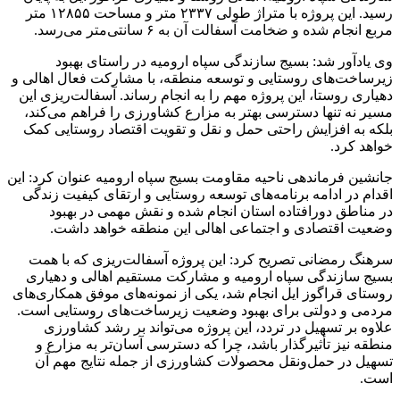
مراسم تشییع شهید محمدجواد عفری در سوسنگرد
برگزار می‌شود
2 هفته پیش
کشف ۱۵۲ دستگاه ماینر غیرمجاز در لرستان
2 هفته پیش
شفاف‌سازی ۲۸ میلیارد یورو تعهدات ارزی
2 هفته پیش
اکیپ صیادان غیرمجاز ماهی در سنقروکلیایی
دستگیر شدند
2 هفته پیش
ماجرای پیشگویی صریح پیامبر(ع) درباره شهادت
عمار یاسر و عاقبت قاتلان او