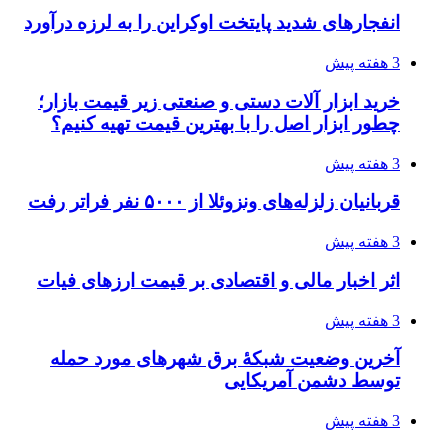
ساقط شدن ۴۸۳۰ پهپاد اوکراینی با آتش پدافند
روسیه
4 هفته پیش
افزایش ۳ تا ۴ درجه‌ای دما در ایلام تا اواخر هفته
4 هفته پیش
رکوردزنی عمل پیوند عضو در قلب پایتخت
4 هفته پیش
مدیرعامل برق تهران: کاهش ۱۰ درصدی مصرف
برق، ضامن پایداری شبکه است
4 هفته پیش
راه اندازی مرغداری؛ محاسبه هزینه، درآمد و سود با
طرح توجیهی
4 هفته پیش