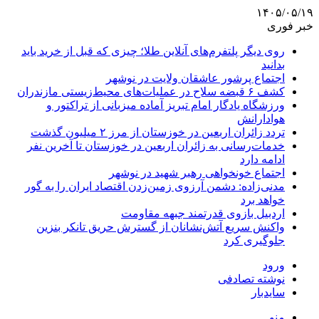
۱۴۰۵/۰۵/۱۹
خبر فوری
روی دیگر پلتفرم‌های آنلاین طلا؛ چیزی که قبل از خرید باید
بدانید
اجتماع پرشور عاشقان ولایت در نوشهر
کشف ۶ قبضه سلاح در عملیات‌های محیط‌زیستی مازندران
ورزشگاه یادگار امام تبریز آماده میزبانی از تراکتور و
هوادارانش
تردد زائران اربعین در خوزستان از مرز ۲ میلیون گذشت
خدمات‌رسانی به زائران اربعین در خوزستان تا آخرین نفر
ادامه دارد
اجتماع خونخواهی رهبر شهید در نوشهر
مدنی‌زاده: دشمن آرزوی زمین‌زدن اقتصاد ایران را به گور
خواهد برد
اردبیل بازوی قدرتمند جبهه مقاومت
واکنش سریع آتش‌نشانان از گسترش حریق تانکر بنزین
جلوگیری کرد
ورود
نوشته تصادفی
سایدبار
منو