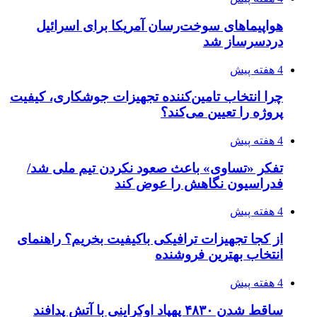
هواپیماهای سوخت‌رسان آمریکا برای اسرائیل
دردسرساز شد
4 هفته پیش
چرا انتخاب تامین‌کننده تجهیزات جوشکاری، کیفیت
پروژه را تعیین می‌کند؟
4 هفته پیش
تفکر «تساوی» باعث صعود نکردن تیم ملی شد/
فدراسیون نگاهش را عوض کند
4 هفته پیش
از کجا تجهیزات ترافیکی باکیفیت بخریم؟ راهنمای
انتخاب بهترین فروشنده
4 هفته پیش
ساقط شدن ۴۸۳۰ پهپاد اوکراینی با آتش پدافند