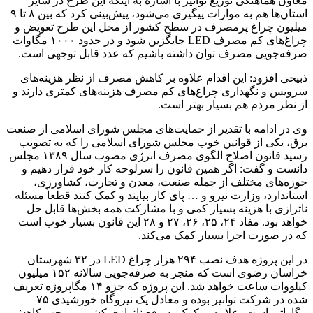
معاون هماهنگی توزیع توانیر با اشاره به اینکه این طرح در سایر
استان‌ها هم به موازات پیگیری می‌شود، پیش‌بینی کرد که بین ۸ تا ۹
میلیون چراغ پرمصرف در سطح کشور از محل این طرح تعویض و
چراغ‌های کم مصرف LED جایگزین شود و در حدود ۱۰۰۰ مگاوات
صرفه‌جویی مصرف توان داشته باشیم که عدد قابل توجهی است.
ذبیحی افزود: این اقدام علاوه بر کاهش مصرف از نظر هزینه‌های
سرویس و نگهداری چراغ‌های کم مصرف هزینه‌های کمتری دارند و
از نظر مردم هم بسیار بهتر است.
وی در ادامه با تقدیر از حمایت‌های مجلس شورای اسلامی از صنعت
برق، یکی از قوانین خوب مجلس شورای اسلامی را که به تصویب
رسید قانون اصلاح الگوی مصرف انرژی مصوب سال ۱۳۸۹ مجلس
دانست و گفت: اگر همین قانون را سرلوحه کار خود قرار دهیم و
حوزه‌های مختلف از جمله صنعت، معدن و تجارت، کشاورزی،
استاندارد، وزارت نیرو و … پای کار بیایند و کمک کنند قطعاً مسئله
ناترازی با هزینه بسیار کمی و با مشارکت همه بخش‌ها قابل حل
خواهد بود. مفاد ۲۴، ۲۵، ۲۶، ۲۷ و ۲۸ این قانون بسیار خوب است
که در صورت اجرا بسیار کمک می‌کند.
در این پروژه هدف نصب ۲۹۴ هزار چراغ LED در ۳۲ شهرستان
خراسان رضوی است که منجر به صرفه‌جویی سالانه ۱۵۲ میلیون
کیلووات ساعت خواهد شد. این پروژه که جزو ۱۴ مگاپروژه تعریف
شده در شرکت توانیر بوده و معادل یک نیروگاه خورشیدی ۷۵
مگاواتی است، علاوه بر کمک به رفع ناترازی کشور، موجب کاهش