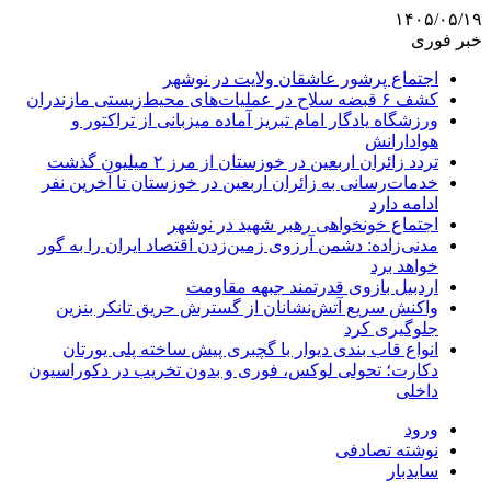
۱۴۰۵/۰۵/۱۹
خبر فوری
اجتماع پرشور عاشقان ولایت در نوشهر
کشف ۶ قبضه سلاح در عملیات‌های محیط‌زیستی مازندران
ورزشگاه یادگار امام تبریز آماده میزبانی از تراکتور و
هوادارانش
تردد زائران اربعین در خوزستان از مرز ۲ میلیون گذشت
خدمات‌رسانی به زائران اربعین در خوزستان تا آخرین نفر
ادامه دارد
اجتماع خونخواهی رهبر شهید در نوشهر
مدنی‌زاده: دشمن آرزوی زمین‌زدن اقتصاد ایران را به گور
خواهد برد
اردبیل بازوی قدرتمند جبهه مقاومت
واکنش سریع آتش‌نشانان از گسترش حریق تانکر بنزین
جلوگیری کرد
انواع قاب بندی دیوار با گچبری پیش ساخته پلی یورتان
دکارت؛ تحولی لوکس، فوری و بدون تخریب در دکوراسیون
داخلی
ورود
نوشته تصادفی
سایدبار