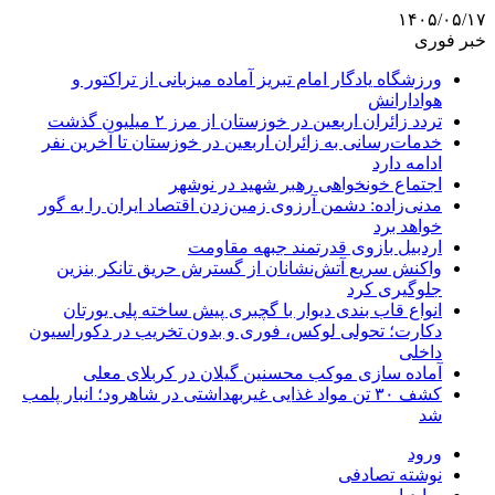
۱۴۰۵/۰۵/۱۷
خبر فوری
ورزشگاه یادگار امام تبریز آماده میزبانی از تراکتور و
هوادارانش
تردد زائران اربعین در خوزستان از مرز ۲ میلیون گذشت
خدمات‌رسانی به زائران اربعین در خوزستان تا آخرین نفر
ادامه دارد
اجتماع خونخواهی رهبر شهید در نوشهر
مدنی‌زاده: دشمن آرزوی زمین‌زدن اقتصاد ایران را به گور
خواهد برد
اردبیل بازوی قدرتمند جبهه مقاومت
واکنش سریع آتش‌نشانان از گسترش حریق تانکر بنزین
جلوگیری کرد
انواع قاب بندی دیوار با گچبری پیش ساخته پلی یورتان
دکارت؛ تحولی لوکس، فوری و بدون تخریب در دکوراسیون
داخلی
آماده سازی موکب محسنین گیلان در کربلای معلی
کشف ۳۰ تن مواد غذایی غیربهداشتی در شاهرود؛ انبار پلمب
شد
ورود
نوشته تصادفی