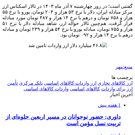
ماجرای پیشگویی صریح پیامبر(ع) درباره شهادت
عمار یاسر و عاقبت قاتلان او
2 هفته پیش
اعزام ۱۷۰ دستگاه ماشین‌آلات شهرداری تهران
برای مراسم اربعین
2 هفته پیش
صفحه اول روزنامه‌های کرمانشاه چهارشنبه سی و
یکم تیر ماه
3 هفته پیش
کشف حدود ۳۰۰ کیلوگرم موادمخدر و ۶ قبضه سلاح
در سیستان و بلوچستان
3 هفته پیش
زلزله ۵.۷ ریشتری بار دیگر حوالی کوزران
کرمانشاه را لرزاند