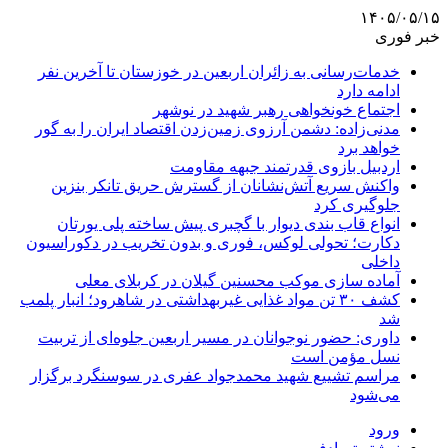
۱۴۰۵/۰۵/۱۵
خبر فوری
خدمات‌رسانی به زائران اربعین در خوزستان تا آخرین نفر
ادامه دارد
اجتماع خونخواهی رهبر شهید در نوشهر
مدنی‌زاده: دشمن آرزوی زمین‌زدن اقتصاد ایران را به گور
خواهد برد
اردبیل بازوی قدرتمند جبهه مقاومت
واکنش سریع آتش‌نشانان از گسترش حریق تانکر بنزین
جلوگیری کرد
انواع قاب بندی دیوار با گچبری پیش ساخته پلی یورتان
دکارت؛ تحولی لوکس، فوری و بدون تخریب در دکوراسیون
داخلی
آماده سازی موکب محسنین گیلان در کربلای معلی
کشف ۳۰ تن مواد غذایی غیربهداشتی در شاهرود؛ انبار پلمب
شد
داوری: حضور نوجوانان در مسیر اربعین جلوه‌ای از تربیت
نسل مؤمن است
مراسم تشییع شهید محمدجواد عفری در سوسنگرد برگزار
می‌شود
ورود