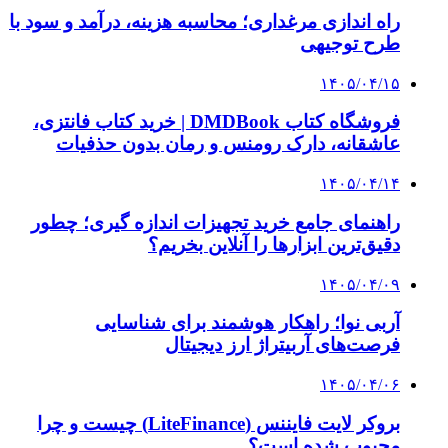
راه اندازی مرغداری؛ محاسبه هزینه، درآمد و سود با
طرح توجیهی
۱۴۰۵/۰۴/۱۵
فروشگاه کتاب DMDBook | خرید کتاب فانتزی،
عاشقانه، دارک رومنس و رمان بدون حذفیات
۱۴۰۵/۰۴/۱۴
راهنمای جامع خرید تجهیزات اندازه گیری؛ چطور
دقیق‌ترین ابزارها را آنلاین بخریم؟
۱۴۰۵/۰۴/۰۹
آربی نوا؛ راهکار هوشمند برای شناسایی
فرصت‌های آربیتراژ ارز دیجیتال
۱۴۰۵/۰۴/۰۶
بروکر لایت فایننس (LiteFinance) چیست و چرا
محبوب شده است؟