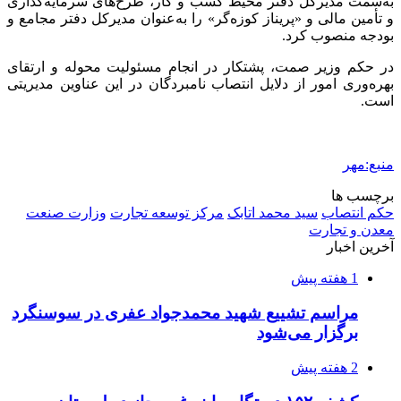
به‌سمت مدیرکل دفتر محیط کسب و کار، طرح‌های سرمایه‌گذاری
و تأمین مالی و «پریناز کوزه‌گر» را به‌عنوان مدیرکل دفتر مجامع و
بودجه منصوب کرد.
در حکم وزیر
صمت
، پشتکار در انجام مسئولیت محوله و ارتقای
بهره‌وری امور از دلایل انتصاب نامبردگان در این عناوین مدیریتی
است.
منبع:مهر
برچسب ها
حکم انتصاب
سید محمد اتابک
مرکز توسعه تجارت
وزارت صنعت
معدن و تجارت
آخرین اخبار
1 هفته پیش
مراسم تشییع شهید محمدجواد عفری در سوسنگرد
برگزار می‌شود
2 هفته پیش