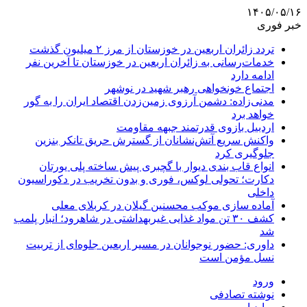
۱۴۰۵/۰۵/۱۶
خبر فوری
تردد زائران اربعین در خوزستان از مرز ۲ میلیون گذشت
خدمات‌رسانی به زائران اربعین در خوزستان تا آخرین نفر
ادامه دارد
اجتماع خونخواهی رهبر شهید در نوشهر
مدنی‌زاده: دشمن آرزوی زمین‌زدن اقتصاد ایران را به گور
خواهد برد
اردبیل بازوی قدرتمند جبهه مقاومت
واکنش سریع آتش‌نشانان از گسترش حریق تانکر بنزین
جلوگیری کرد
انواع قاب بندی دیوار با گچبری پیش ساخته پلی یورتان
دکارت؛ تحولی لوکس، فوری و بدون تخریب در دکوراسیون
داخلی
آماده سازی موکب محسنین گیلان در کربلای معلی
کشف ۳۰ تن مواد غذایی غیربهداشتی در شاهرود؛ انبار پلمب
شد
داوری: حضور نوجوانان در مسیر اربعین جلوه‌ای از تربیت
نسل مؤمن است
ورود
نوشته تصادفی