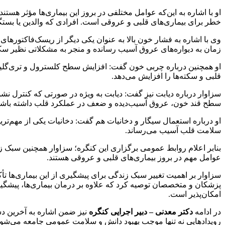
او با اشاره به این‌که عوامل مختلفی در بروز این بیماری‌ها مؤثر هست
خطر برای بیماری‌های قلبی و عروقی است. افرادی که والدین یا بستگان د
وی با اشاره به فشار خون بالا به عنوان یکی دیگر از ریسک‌فاکتورهای
زمان به دیواره‌های عروق آسیب رسانده و منجر به مشکلاتی نظیر سکت
او همچنین درباره چربی خون گفت: افزایش سطح کلسترول و تری‌گلیسر
قلبی و سکته‌ها را افزایش می‌دهد.
سزاوار درباره دیابت نیز گفت: دیابت به ویژه در صورتی که کنترل نشود
سطح قند خون، عروق آسیب‌دیده و ضعف در عملکرد قلب داشته باشن
او درباره استعمال سیگار و دخانیات هم گفت: دخانیات یکی از مهم
سلامت قلب آسیب می‌رساند.
بنابر اعلام روابط عمومی برگزاری این کنگره؛ سزاوار همچنین سبک ز
عوامل مهم در بروز بیماری‌های قلبی و عروقی هستند.
سزاوار بر اهمیت تغییر سبک زندگی برای پیشگیری از این بیماری‌ها تأ
پزشکان و متخصصان توصیه کرد که علاوه بر درمان بیماری‌ها، پیشگیری ا
امکان‌پذیر است.
در ادامه
دکتر معدنی – دبیر اجرایی کنگره
نیز ضمن اشاره به آخرین دس
رویدادهایی نه تنها موجب بهبود دانش و سلامت عمومی جامعه می‌شوند 