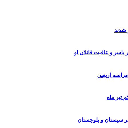
 شدند
یاسر و عاقبت قاتلان او
 تیر ماه