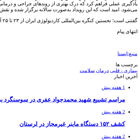
یادگیری عملی فراهم کرد که درک بهتری از روندهای جراحی و درما
می‌شود. امید است که این رویداد به‌صورت سالانه برگزار شده و نقش 
گفتنی است؛ نخستین کنگره بین‌المللی کاردیولوژی ایران از ۲۳ تا ۲۵ آبان ماه در مرکز همایش‌های انستیتو قلب و عروق شهید رجایی، با حضور متخصصان و پژوهشگران برجسته قلب و عروق برگزار شد.
انتهای پیام
منبع:ایسنا
برچسب ها
بیماری - قلبی
درمان
سلامت
آخرین اخبار
1 هفته پیش
مراسم تشییع شهید محمدجواد عفری در سوسنگرد بر
2 هفته پیش
کشف ۱۵۲ دستگاه ماینر غیرمجاز در لرستان
2 هفته پیش