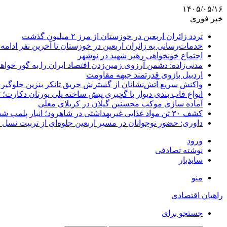
۱۴۰۵/۰۵/۱۶
خبر فوری
تردد زائران اربعین در خوزستان از مرز ۲ میلیون گذشت
خدمات‌رسانی به زائران اربعین در خوزستان تا آخرین نفر ادامه 
اجتماع خونخواهی رهبر شهید در نوشهر
مدنی‌زاده: دشمن آرزوی زمین‌زدن اقتصاد ایران را به گور خواهد
اردبیل بازوی قدرتمند جبهه مقاومت
واکنش سریع آتش‌نشانان از گسترش حریق تانکر بنزین جلوگیر
انواع قاب بندی دیوار با گچبری پیش ساخته پلی یورتان دکارت
آماده سازی موکب محسنین گیلان در کربلای معلی
کشف ۳۰ تن مواد غذایی غیربهداشتی در شاهرود؛ انبار پلمب شد
داوری: حضور نوجوانان در مسیر اربعین جلوه‌ای از تربیت نس
ورود
نوشته تصادفی
سایدبار
منو
راهیان اقتصادی
جستجو برای