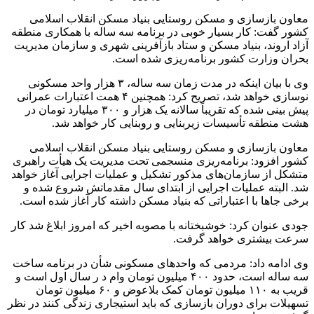
معاون بازسازی و مسکن روستایی بنیاد مسکن انقلاب اسلامی
کشور گفت: کار بسیار خوبی در برنامه سه ساله با همکاری منطقه
آزاد اروند، بنیاد مسکن و ستاد بازآفرینی شهری و سازمان مدیریت
بحران وزارت کشور برنامه‌ریزی شده است.
وی با بیان اینکه در مدت زمان سه ساله، ۳ هزار واحد مسکونی
نوسازی خواهد شد، تصریح کرد: همچنین ۴ همت اعتبارات عمرانی
پیش بینی شده که تقریباً سالانه یک هزار و ۳۰۰ میلیارد تومان در
هشت منطقه تأسیسات زیربنایی و روبنایی کار خواهد شد.
معاون بازسازی و مسکن روستایی بنیاد مسکن انقلاب اسلامی
کشور افزود: برنامه‌ریزی منسجمی تحت مدیریت یک هیأت راهبری
متشکل از سازمان‌های مذکور تشکیل و عملیات اجرایی آغاز خواهد
شد. البته عملیات اجرایی از ابتدای سال مقدماتش شروع شده و
برخی جاها با اعتباراتی که بنیاد مسکن داشته کار آغاز شده است.
جودی عنوان کرد: خوشبختانه با مصوبه اخیر که امروز ابلاغ شد کار
سرعت بیشتری خواهد گرفت.
وی ادامه داد: مردمی که واحدهای مسکونی شأن در برنامه ساخت
سه ساله است، حدود ۴۰۰ میلیون تومان وام
د
ر
سال اول است و
قریب به ۱۱۰ میلیون تومان کمک بلاعوض و ۶۰ میلیون تومان
تسهیلات برای دوران بازسازی که باید استیجاری زندگی کنند در نظر