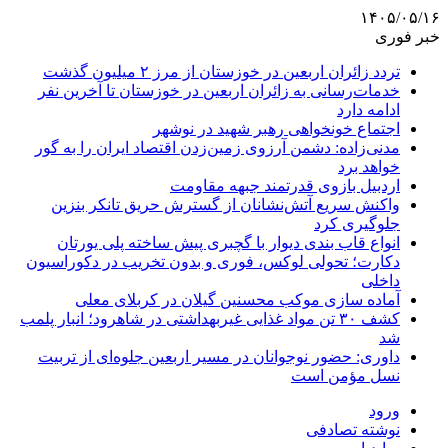
۱۴۰۵/۰۵/۱۶
خبر فوری
تردد زائران اربعین در خوزستان از مرز ۲ میلیون گذشت
خدمات‌رسانی به زائران اربعین در خوزستان تا آخرین نفر
ادامه دارد
اجتماع خونخواهی رهبر شهید در نوشهر
مدنی‌زاده: دشمن آرزوی زمین‌زدن اقتصاد ایران را به گور
خواهد برد
اردبیل بازوی قدرتمند جبهه مقاومت
واکنش سریع آتش‌نشانان از گسترش حریق تانکر بنزین
جلوگیری کرد
انواع قاب بندی دیوار با گچبری پیش ساخته پلی یورتان
دکارت؛ تحولی لوکس، فوری و بدون تخریب در دکوراسیون
داخلی
آماده سازی موکب محسنین گیلان در کربلای معلی
کشف ۳۰ تن مواد غذایی غیربهداشتی در شاهرود؛ انبار پلمب
شد
داوری: حضور نوجوانان در مسیر اربعین جلوه‌ای از تربیت
نسل مؤمن است
ورود
نوشته تصادفی