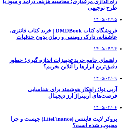
راه اندازی مرغداری؛ محاسبه هزینه، درآمد و سود با
طرح توجیهی
۱۴۰۵/۰۴/۱۵
فروشگاه کتاب DMDBook | خرید کتاب فانتزی،
عاشقانه، دارک رومنس و رمان بدون حذفیات
۱۴۰۵/۰۴/۱۴
راهنمای جامع خرید تجهیزات اندازه گیری؛ چطور
دقیق‌ترین ابزارها را آنلاین بخریم؟
۱۴۰۵/۰۴/۰۹
آربی نوا؛ راهکار هوشمند برای شناسایی
فرصت‌های آربیتراژ ارز دیجیتال
۱۴۰۵/۰۴/۰۶
بروکر لایت فایننس (LiteFinance) چیست و چرا
محبوب شده است؟