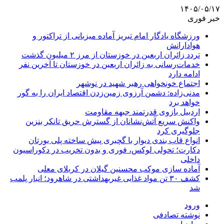
۱۴۰۵/۰۵/۱۷
خبر فوری
ورزشگاه یادگار امام تبریز آماده میزبانی از تراکتور و
هوادارانش
تردد زائران اربعین در خوزستان از مرز ۲ میلیون گذشت
خدمات‌رسانی به زائران اربعین در خوزستان تا آخرین نفر
ادامه دارد
اجتماع خونخواهی رهبر شهید در نوشهر
مدنی‌زاده: دشمن آرزوی زمین‌زدن اقتصاد ایران را به گور
خواهد برد
اردبیل بازوی قدرتمند جبهه مقاومت
واکنش سریع آتش‌نشانان از گسترش حریق تانکر بنزین
جلوگیری کرد
انواع قاب بندی دیوار با گچبری پیش ساخته پلی یورتان
دکارت؛ تحولی لوکس، فوری و بدون تخریب در دکوراسیون
داخلی
آماده سازی موکب محسنین گیلان در کربلای معلی
کشف ۳۰ تن مواد غذایی غیربهداشتی در شاهرود؛ انبار پلمب
شد
ورود
نوشته تصادفی