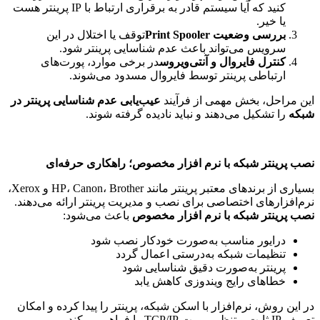
کنید که آیا سیستم قادر به برقراری ارتباط با IP پرینتر هست
یا خیر.
بررسی وضعیت
Print Spooler
توقف یا اختلال در این
سرویس می‌تواند باعث عدم شناسایی پرینتر شود.
کنترل فایروال و آنتی‌ویروس
در برخی موارد، پورت‌های
ارتباطی پرینتر توسط فایروال مسدود می‌شوند.
این مراحل، بخش مهمی از فرآیند
عیب‌یابی عدم شناسایی پرینتر در
شبکه
را تشکیل می‌دهند و نباید نادیده گرفته شوند
.
نصب پرینتر شبکه با نرم افزار مخصوص؛ راهکاری حرفه‌ای
بسیاری از برندهای معتبر پرینتر مانند
Brother
،
Canon
،
HP
و
Xerox
،
نرم‌افزارهای اختصاصی برای نصب و مدیریت پرینتر ارائه می‌دهند
.
نصب پرینتر شبکه با نرم افزار مخصوص
باعث می‌شود
:
درایور مناسب به‌صورت خودکار نصب شود
تنظیمات شبکه به‌درستی اعمال گردد
پرینتر به‌صورت دقیق شناسایی شود
خطاهای رایج ویندوزی کاهش یابد
در این روش، نرم‌افزار با اسکن شبکه، پرینتر را پیدا کرده و امکان
تعریف
IP
ثابت و تنظیم پورت
TCP/IP
را فراهم می‌کند
.