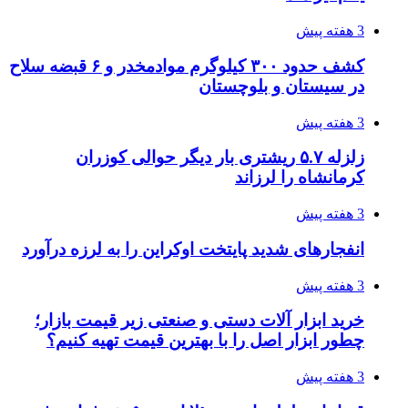
چرا انتخاب تامین‌کننده تجهیزات جوشکاری، کیفیت
پروژه را تعیین می‌کند؟
4 هفته پیش
تفکر «تساوی» باعث صعود نکردن تیم ملی شد/
فدراسیون نگاهش را عوض کند
4 هفته پیش
از کجا تجهیزات ترافیکی باکیفیت بخریم؟ راهنمای
انتخاب بهترین فروشنده
4 هفته پیش
ساقط شدن ۴۸۳۰ پهپاد اوکراینی با آتش پدافند
روسیه
4 هفته پیش
افزایش ۳ تا ۴ درجه‌ای دما در ایلام تا اواخر هفته