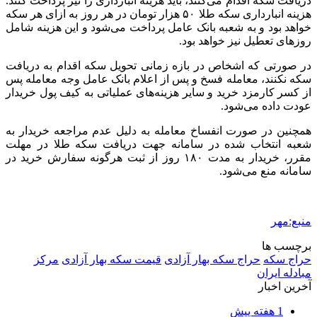
2 هفته پیش
شفاف‌سازی ۲۸ میلیارد یورو تعهدات ارزی
2 هفته پیش
اکیپ صیادان غیرمجاز ماهی در سنقروکلیایی
دستگیر شدند
2 هفته پیش
ماجرای پیشگویی صریح پیامبر(ع) درباره شهادت
عمار یاسر و عاقبت قاتلان او
3 هفته پیش
اعزام ۱۷۰ دستگاه ماشین‌آلات شهرداری تهران
برای مراسم اربعین
3 هفته پیش
صفحه اول روزنامه‌های کرمانشاه چهارشنبه سی و