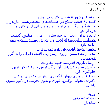
۱۴۰۵/۰۵/۱۹
خبر فوری
اجتماع پرشور عاشقان ولایت در نوشهر
کشف ۶ قبضه سلاح در عملیات‌های محیط‌زیستی مازندران
ورزشگاه یادگار امام تبریز آماده میزبانی از تراکتور و
هوادارانش
تردد زائران اربعین در خوزستان از مرز ۲ میلیون گذشت
خدمات‌رسانی به زائران اربعین در خوزستان تا آخرین نفر
ادامه دارد
اجتماع خونخواهی رهبر شهید در نوشهر
مدنی‌زاده: دشمن آرزوی زمین‌زدن اقتصاد ایران را به گور
خواهد برد
اردبیل بازوی قدرتمند جبهه مقاومت
واکنش سریع آتش‌نشانان از گسترش حریق تانکر بنزین
جلوگیری کرد
انواع قاب بندی دیوار با گچبری پیش ساخته پلی یورتان
دکارت؛ تحولی لوکس، فوری و بدون تخریب در دکوراسیون
داخلی
ورود
نوشته تصادفی
سایدبار