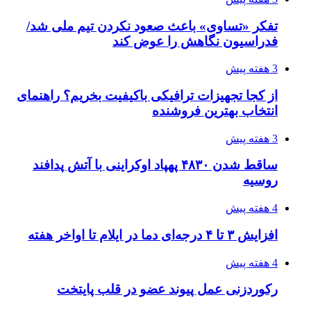
تفکر «تساوی» باعث صعود نکردن تیم ملی شد/
فدراسیون نگاهش را عوض کند
3 هفته پیش
از کجا تجهیزات ترافیکی باکیفیت بخریم؟ راهنمای
انتخاب بهترین فروشنده
3 هفته پیش
ساقط شدن ۴۸۳۰ پهپاد اوکراینی با آتش پدافند
روسیه
4 هفته پیش
افزایش ۳ تا ۴ درجه‌ای دما در ایلام تا اواخر هفته
4 هفته پیش
رکوردزنی عمل پیوند عضو در قلب پایتخت