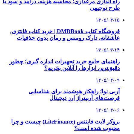
راه اندازی مرغداری؛ محاسبه هزینه، درآمد و سود با
طرح توجیهی
۱۴۰۵/۰۴/۱۵
فروشگاه کتاب DMDBook | خرید کتاب فانتزی،
عاشقانه، دارک رومنس و رمان بدون حذفیات
۱۴۰۵/۰۴/۱۴
راهنمای جامع خرید تجهیزات اندازه گیری؛ چطور
دقیق‌ترین ابزارها را آنلاین بخریم؟
۱۴۰۵/۰۴/۰۹
آربی نوا؛ راهکار هوشمند برای شناسایی
فرصت‌های آربیتراژ ارز دیجیتال
۱۴۰۵/۰۴/۰۶
بروکر لایت فایننس (LiteFinance) چیست و چرا
محبوب شده است؟