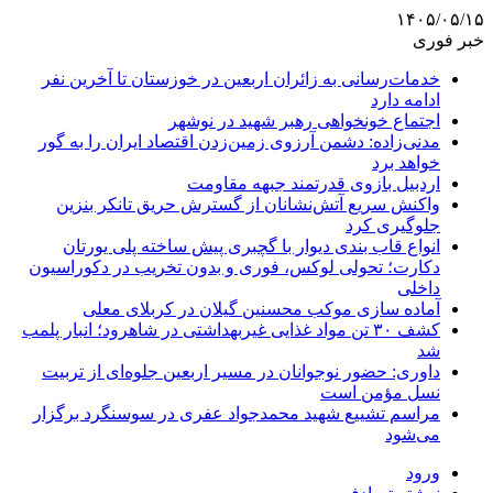
۱۴۰۵/۰۵/۱۵
خبر فوری
خدمات‌رسانی به زائران اربعین در خوزستان تا آخرین نفر
ادامه دارد
اجتماع خونخواهی رهبر شهید در نوشهر
مدنی‌زاده: دشمن آرزوی زمین‌زدن اقتصاد ایران را به گور
خواهد برد
اردبیل بازوی قدرتمند جبهه مقاومت
واکنش سریع آتش‌نشانان از گسترش حریق تانکر بنزین
جلوگیری کرد
انواع قاب بندی دیوار با گچبری پیش ساخته پلی یورتان
دکارت؛ تحولی لوکس، فوری و بدون تخریب در دکوراسیون
داخلی
آماده سازی موکب محسنین گیلان در کربلای معلی
کشف ۳۰ تن مواد غذایی غیربهداشتی در شاهرود؛ انبار پلمب
شد
داوری: حضور نوجوانان در مسیر اربعین جلوه‌ای از تربیت
نسل مؤمن است
مراسم تشییع شهید محمدجواد عفری در سوسنگرد برگزار
می‌شود
ورود