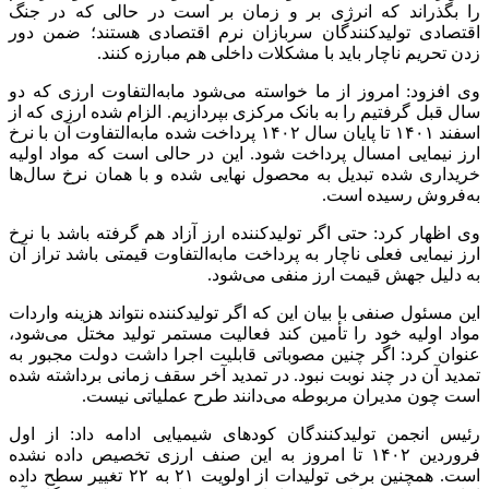
را بگذراند که انرژی بر و زمان بر است در حالی که در جنگ
اقتصادی تولیدکنندگان سربازان نرم اقتصادی هستند؛ ضمن دور
زدن تحریم ناچار باید با مشکلات داخلی هم مبارزه کنند.
وی افزود: امروز از ما خواسته می‌شود مابه‌التفاوت ارزی که دو
سال قبل گرفتیم را به بانک مرکزی بپردازیم. الزام شده ارزی که از
اسفند ۱۴۰۱ تا پایان سال ۱۴۰۲ پرداخت شده مابه‌التفاوت آن با نرخ
ارز نیمایی امسال پرداخت شود. این در حالی است که مواد اولیه
خریداری شده تبدیل به محصول نهایی شده و با همان نرخ سال‌ها
به‌فروش رسیده است.
وی اظهار کرد: حتی اگر تولیدکننده ارز آزاد هم گرفته باشد با نرخ
ارز نیمایی فعلی ناچار به پرداخت مابه‌التفاوت قیمتی باشد تراز آن
به دلیل جهش قیمت ارز منفی می‌شود.
این مسئول صنفی با بیان این که اگر تولیدکننده نتواند هزینه واردات
مواد اولیه خود را تأمین کند فعالیت مستمر تولید مختل می‌شود،
عنوان کرد: اگر چنین مصوباتی قابلیت اجرا داشت دولت مجبور به
تمدید آن در چند نوبت نبود. در تمدید آخر سقف زمانی برداشته شده
است چون مدیران مربوطه می‌دانند طرح عملیاتی نیست.
رئیس انجمن تولیدکنندگان کودهای شیمیایی ادامه داد: از اول
فروردین ۱۴۰۲ تا امروز به این صنف ارزی تخصیص داده نشده
است. همچنین برخی تولیدات از اولویت ۲۱ به ۲۲ تغییر سطح داده