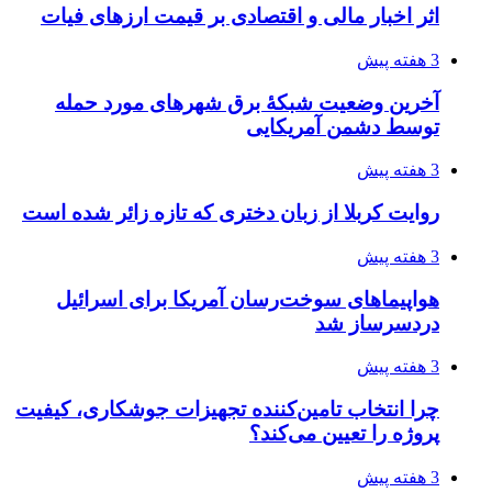
4 هفته پیش
از کجا تجهیزات ترافیکی باکیفیت بخریم؟ راهنمای
انتخاب بهترین فروشنده
4 هفته پیش
ساقط شدن ۴۸۳۰ پهپاد اوکراینی با آتش پدافند
روسیه
4 هفته پیش
افزایش ۳ تا ۴ درجه‌ای دما در ایلام تا اواخر هفته
4 هفته پیش
رکوردزنی عمل پیوند عضو در قلب پایتخت
4 هفته پیش
مدیرعامل برق تهران: کاهش ۱۰ درصدی مصرف
برق، ضامن پایداری شبکه است