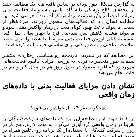
خواسته شد روی نمادی در پایین صفحه ضربه بزنند که با نماد نمایش
داده شده در بالا مطابقت دارد. پس از دوازده دور، میانگین زمان
پاسخگویی آن‌ها در برنامه ثبت شد. نمرات بازی جستجوی نمادها، که
سرعت پردازش مغز را آزمایش می‌کرد، پس از دوره‌هایی از
فعالیت بدنی بهبود یافت.
در بازی دوم، از آن‌ها خواسته شد تا مکان سه نقطه در یک جدول پنج
در پنج را چند لحظه پس از اینکه به طور موقت با جدول از « e » و «
f » جایگزین شدند، به خاطر بیاورند. آن‌‍‌ها چهار راند از بازی را انجام
دادند و برنامه دقت آن‌ها را به ثبت رساند و میانگین امتیاز آن‌ها را
محاسبه کرد.
محققان هیچ بهبودی در امتیازات این بازی که حافظه فعال را بعد از
فعالیت بدنی آزمایش می‌کرد، مشاهده نکردند، اگرچه
شرکت‌کنندگان هرچند نادرست، سریع‌تر، پاسخ دادند.
افزایش ۴ ساله قدرت پردازش مغز
نویسنده مسئول، جاناتان جی. هاکون، دکترا، استادیار
عصب‌شناسی، روان‌شناسی و علوم بهداشت عمومی در دانشگاه
ایالتی پنسیلوانیا، توضیح داد که چگونه فناوری این نوع مطالعه در
دنیای واقعی را ممکن کرد. او گفت: این یک رویکرد بسیار متفاوت
است، چرا که توانایی نمونه‌برداری از شناخت در زندگی روزمره با
یک برنامه هوشمند را نشان می‌دهد.