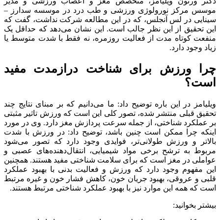
منبع:همشهری آنلاین
برچسب ها
بیماری - آلزایمر
پزشکی
خبر مهم
زوال عقل
سلامت
مغز
آخرین اخبار
1 هفته پیش
مراسم تشییع شهید محمدجواد عفری در سوسنگرد
برگزار می‌شود
2 هفته پیش
کشف ۱۵۲ دستگاه ماینر غیرمجاز در لرستان
2 هفته پیش
شفاف‌سازی ۲۸ میلیارد یورو تعهدات ارزی
2 هفته پیش
اکیپ صیادان غیرمجاز ماهی در سنقروکلیایی