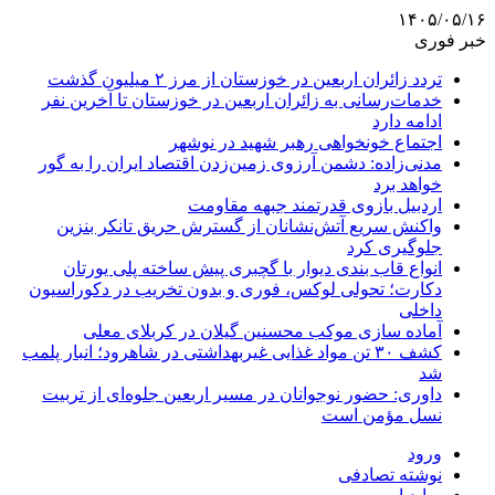
۱۴۰۵/۰۵/۱۶
خبر فوری
تردد زائران اربعین در خوزستان از مرز ۲ میلیون گذشت
خدمات‌رسانی به زائران اربعین در خوزستان تا آخرین نفر
ادامه دارد
اجتماع خونخواهی رهبر شهید در نوشهر
مدنی‌زاده: دشمن آرزوی زمین‌زدن اقتصاد ایران را به گور
خواهد برد
اردبیل بازوی قدرتمند جبهه مقاومت
واکنش سریع آتش‌نشانان از گسترش حریق تانکر بنزین
جلوگیری کرد
انواع قاب بندی دیوار با گچبری پیش ساخته پلی یورتان
دکارت؛ تحولی لوکس، فوری و بدون تخریب در دکوراسیون
داخلی
آماده سازی موکب محسنین گیلان در کربلای معلی
کشف ۳۰ تن مواد غذایی غیربهداشتی در شاهرود؛ انبار پلمب
شد
داوری: حضور نوجوانان در مسیر اربعین جلوه‌ای از تربیت
نسل مؤمن است
ورود
نوشته تصادفی