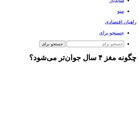
سایدبار
منو
راهیان اقتصادی
جستجو برای
جستجو برای
چگونه مغز ۴ سال جوان‌تر می‌شود؟
همشهری آنلاین –
آرش نهاوندی:
نتایج این مطالعه نشان می‌دهد که
در حالی که به طور کلی پذیرفته شده است که ورزش متوسط تا
شدید به سلامت مغز کمک می‌کند، هر گونه فعالیت بدنی به طور
کلی برخی از مزایای شناختی را به همراه دارد.
به گزارش مدیکال نیوز تودی، بر اساس یافته های یک مطالعه جدید
از محققان کالج پزشکی دانشگاه ایالتی پنسیلوانیا، فعالیت بدنی
روزانه باعث افزایش سرعت پردازش کوتاه مدت مغز می شود. این
مطالعه نشان داد که فعالیت‌های معمول روزانه، صرف‌نظر از