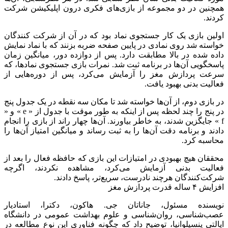
هاکون گفت که با افزایش سن، سرعت پردازش شناختی افراد
ممکن است تا ۱۵ میلی ثانیه در سال کاهش یابد. افزایش سرعت
نشان داده شده توسط شرکت کنندگان در مطالعه که درگیر فعالیت
بدنی بودند، حدود ۶۰ میلی ثانیه بود، که معادل افزایش سرعت
پردازش شناختی در حدود ۴ سال است.
همه ورزش‌ها برای سلامت مغز مفیدند
در آغاز مطالعه، به شرکت‌کنندگان آموزش داده شد که چگونه
فعالیت‌هایی را که قرار بود به اپلیکیشن گزارش دهند، دسته‌بندی
کنند. فعالیت سبک شامل پیاده روی در جلسات، کارهای خانه، راه
رفتن با سگ ها، نظافت و سایر فعالیت‌هایی بود که کمترین تلاش را
می طلبید. پیاده‌روی سریع، دوچرخه‌سواری، و دویدن، بخش
عمده‌ای از فعالیت‌های با شدت متوسط را تشکیل می‌دهند. دویدن،
دوچرخه‌سواری سریع و پیاده‌روی دشوار نمونه‌هایی از فعالیت‌های
شدید بودند.
دکتر ورنون ویلیامز، متخصص مغز و اعصاب ورزشی و مدیر
موسس مرکز نورولوژی ورزشی و طب درد در موسسه سدارز –
سینایی در لس آنجلس، که در این مطالعه شرکت نداشت، گفت که
این تحقیق از این نظر جالب است. این نشان می‌دهد که حداقل یک