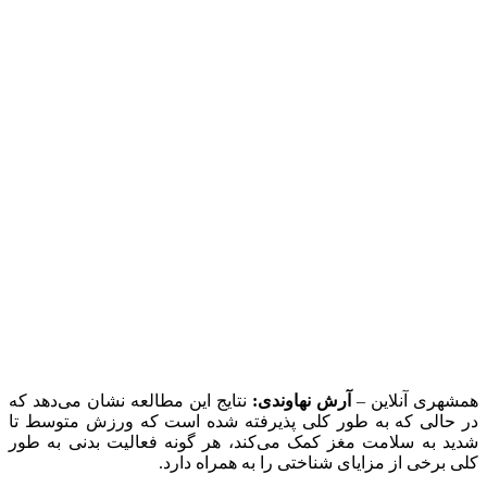
شدت، می‌تواند باعث بهبود کوتاه‌ مدت در زمان واکنش ذهنی شود و
می‌تواند مشابه کاهش سن شناختی فرد تا چهار سال عمل کند.
تحقیقات قبلی ارزش فعالیت بدنی متوسط تا شدید را برای حفظ
سلامت شناختی و به طور کلی برای سلامتی خوب ثابت کرده است.
این مطالعه که در نشریه «تاریخچه روانشناسی رفتاری» منتشر
شده به طور منحصر به فردی به بررسی مزایای بالقوه فعالیت‌هایی
می‌پردازد که افراد معمولا در طول روز هم در محل کار و هم در
خانه انجام می‌دهند.
نشان دادن مزایای فعالیت بدنی با داده‌های
زمان واقعی
از نقاط قوت این مطالعه این بود که داده‌های شرکت‌کنندگان را
تقریبا در زمان واقعی گرد آوری می‌کرد. به مدت ۷ روز، پنج بار در
روز از شرکت کنندگان با استفاده از یک برنامه روی تلفن همراه در
مورد فعالیت بدنی ‌شان نظر سنجی شد. در هر نظرسنجی، آن‌ها
همچنین در دو مجموعه از بازی‌های فکری درون اپلیکیشن شرکت
کردند.
اولین بازی یک کار جستجوی نماد بود که در آن از شرکت کنندگان